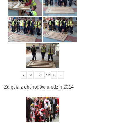
«
<
z
2
>
»
Zdjęcia z obchodów urodzin 2014