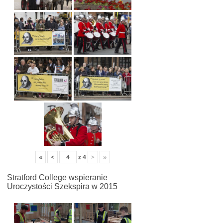
«
<
z
4
>
»
Stratford College wspieranie
Uroczystości Szekspira w 2015