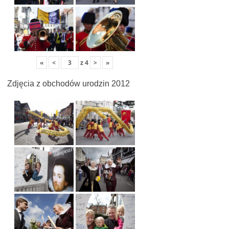
«
<
z
4
>
»
Zdjęcia z obchodów urodzin 2012