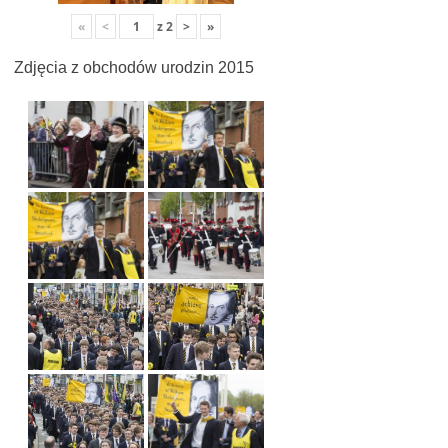
«
<
z
2
>
»
Zdjęcia z obchodów urodzin 2015