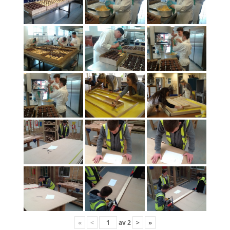
«
<
av
2
>
»