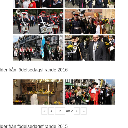
lder från födelsedagsfirande 2016
«
<
av
2
>
»
lder från födelsedagsfirande 2015