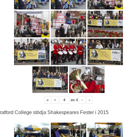
«
<
av
4
>
»
ratford College stödja Shakespeares Fester i 2015