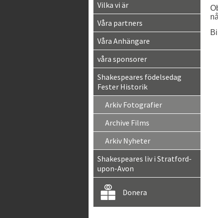
Vilka vi är
Ob
nå
Våra partners
Bi
Våra Anhängare
våra sponsorer
Shakespeares födelsedag
Fester Historik
Arkiv Fotografier
Archive Films
Arkiv Nyheter
Shakespeares liv i Stratford-
upon-Avon
Donera