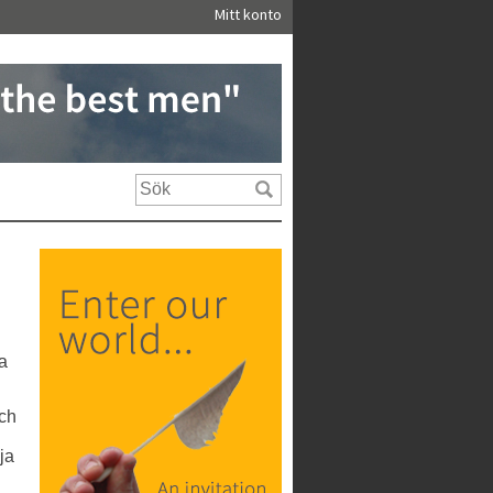
Mitt konto
na
och
ja