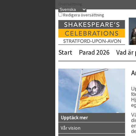
Hoppa
Översättning
till
innehåll
Redigera översättning
Start
Parad 2026
Vad är
A
Up
fö
Hj
eg
V
Upptäck mer
di
en
Vår vision
de