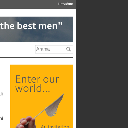
Hesabım
di
ni