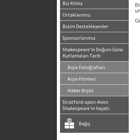
Biz Kimiz
Bi
un
Ortaklarımız
Gü
Bizim Destekleyenler
Sponsorlarımız
Shakespeare'in Doğum Günü
Kutlamaları Tarih
Arşiv Fotoğrafları
Arşiv Filmleri
Haber Arşivi
Stratford-upon-Avon
Shakespeare'in hayatı
Bağış