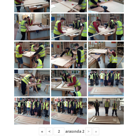
«
<
arasında
2
>
»