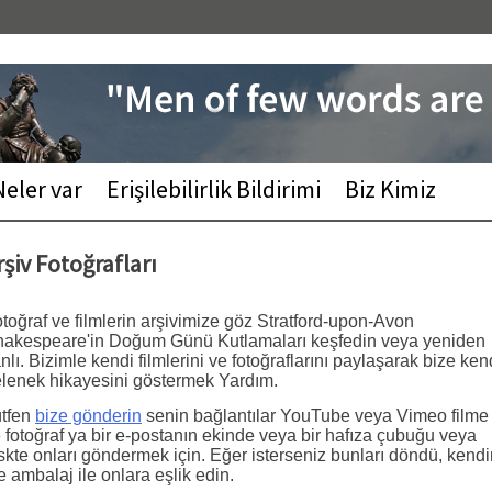
Neler var
Erişilebilirlik Bildirimi
Biz Kimiz
rşiv Fotoğrafları
toğraf ve filmlerin arşivimize göz Stratford-upon-Avon
akespeare'in Doğum Günü Kutlamaları keşfedin veya yeniden
nlı. Bizimle kendi filmlerini ve fotoğraflarını paylaşarak bize ken
lenek hikayesini göstermek Yardım.
tfen
bize gönderin
senin bağlantılar YouTube veya Vimeo filme
 fotoğraf ya bir e-postanın ekinde veya bir hafıza çubuğu veya
skte onları göndermek için. Eğer isterseniz bunları döndü, kendi
e ambalaj ile onlara eşlik edin.