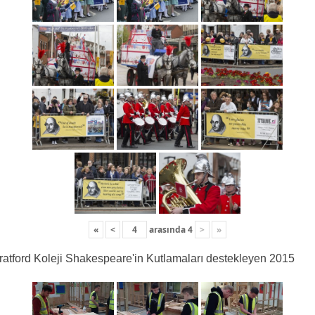
«
<
arasında
4
>
»
ratford Koleji Shakespeare'in Kutlamaları destekleyen 2015