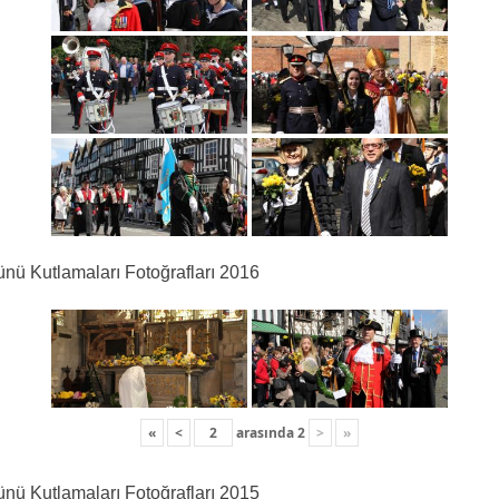
nü Kutlamaları Fotoğrafları 2016
«
<
arasında
2
>
»
nü Kutlamaları Fotoğrafları 2015