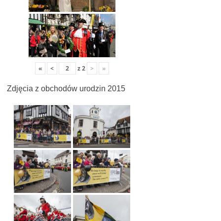
«
<
z
2
>
»
Zdjęcia z obchodów urodzin 2015