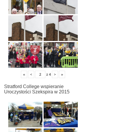
«
<
z
4
>
»
Stratford College wspieranie
Uroczystości Szekspira w 2015