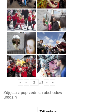
«
<
z
3
>
»
Zdjęcia z poprzednich obchodów
urodzin
Zdjęcia z