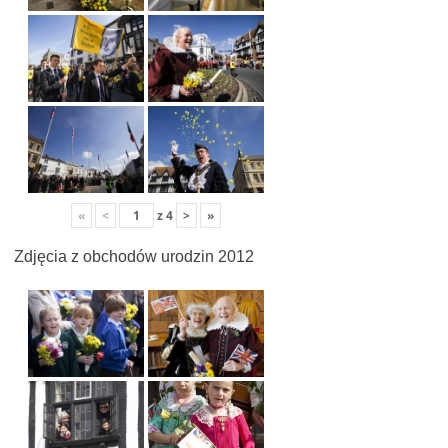
«
<
z
4
>
»
Zdjęcia z obchodów urodzin 2012