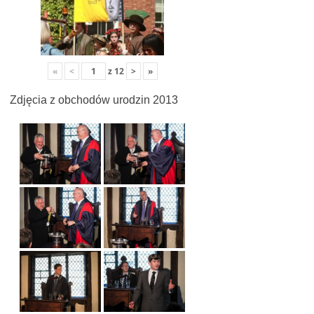
«
<
z
12
>
»
Zdjęcia z obchodów urodzin 2013