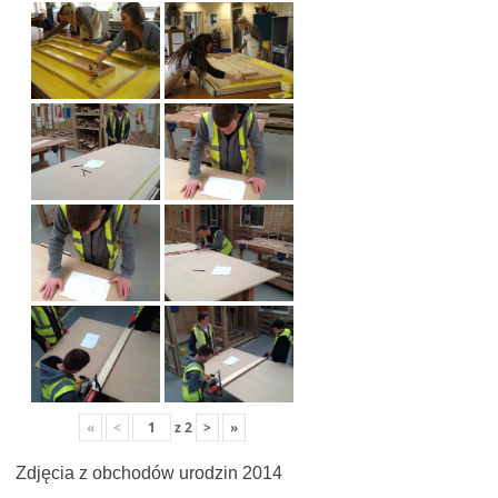
«
<
z
2
>
»
Zdjęcia z obchodów urodzin 2014