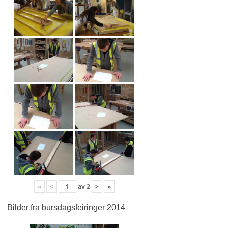
«
<
av
2
>
»
Bilder fra bursdagsfeiringer 2014