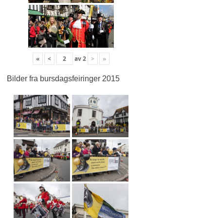
«
<
av
2
>
»
Bilder fra bursdagsfeiringer 2015