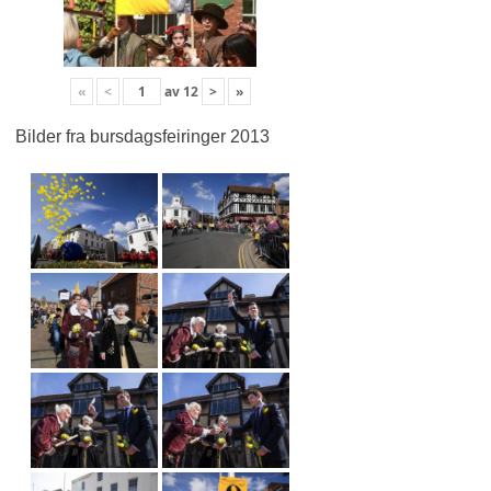
«
<
av
12
>
»
Bilder fra bursdagsfeiringer 2013