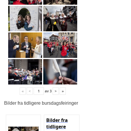
«
<
av
3
>
»
Bilder fra tidligere bursdagsfeiringer
Bilder fra
tidligere