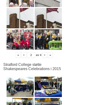
«
<
av
4
>
»
Stratford College støtte
Shakespeares Celebrations i 2015