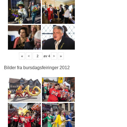
«
<
av
4
>
»
Bilder fra bursdagsfeiringer 2012