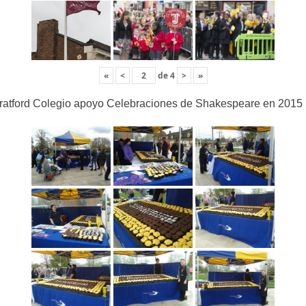
«
<
de
4
>
»
ratford Colegio apoyo Celebraciones de Shakespeare en 2015