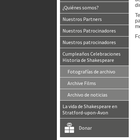
di
¿Quiénes somos?
Te
Nuestros Partners
pa
me
Nuestros Patrocinadores
Fo
Nuestros patrocinadores
Cumpleaños Celebraciones
Historia de Shakespeare
Fotografías de archivo
Archive Films
Archivo de noticias
La vida de Shakespeare en
Stratford-upon-Avon
Donar