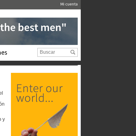
Mi cuenta
nes
el
ión
o y
u