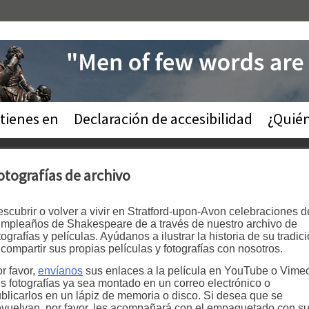
tienes en
Declaración de accesibilidad
¿Quié
otografías de archivo
scubrir o volver a vivir en Stratford-upon-Avon celebraciones d
mpleaños de Shakespeare de a través de nuestro archivo de
tografías y películas. Ayúdanos a ilustrar la historia de su tradic
 compartir sus propias películas y fotografías con nosotros.
r favor,
envíanos
sus enlaces a la película en YouTube o Vime
s fotografías ya sea montado en un correo electrónico o
blicarlos en un lápiz de memoria o disco. Si desea que se
vuelvan, por favor, les acompañará con el empaquetado con s