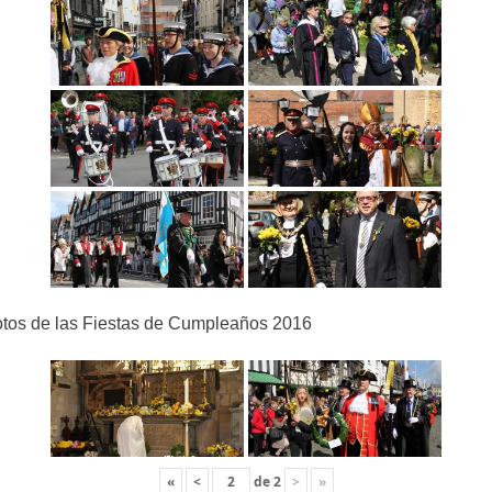
tos de las Fiestas de Cumpleaños 2016
«
<
de
2
>
»