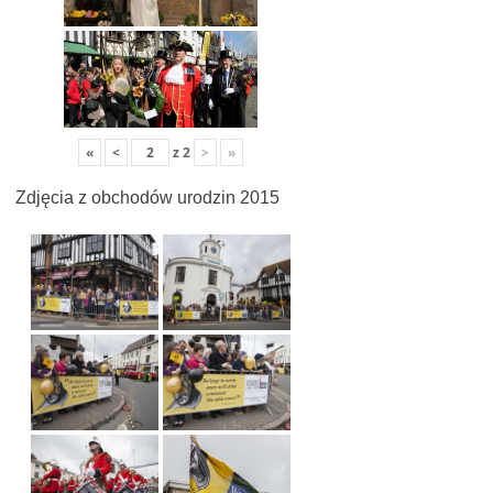
«
<
z
2
>
»
Zdjęcia z obchodów urodzin 2015