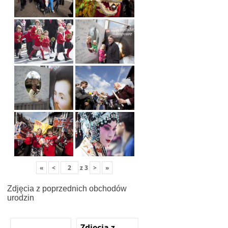
«
<
z
3
>
»
Zdjęcia z poprzednich obchodów
urodzin
Zdjęcia z