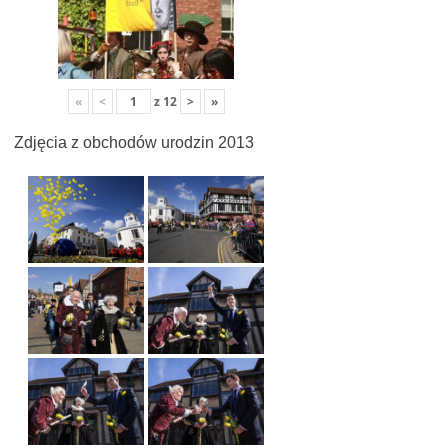
«
<
z
12
>
»
Zdjęcia z obchodów urodzin 2013