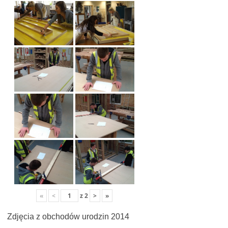
«
<
z
2
>
»
Zdjęcia z obchodów urodzin 2014