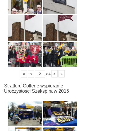
«
<
z
4
>
»
Stratford College wspieranie
Uroczystości Szekspira w 2015