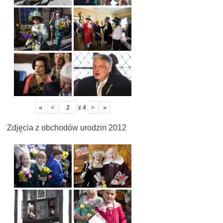
«
<
z
4
>
»
Zdjęcia z obchodów urodzin 2012