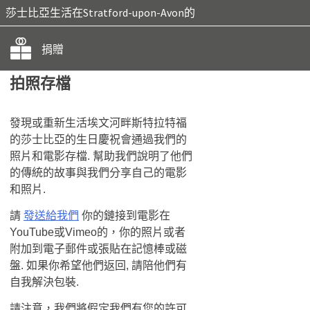
莎士比亞生活在Stratford-upon-Avon的
捐贈
拍照存檔
發現或重新生活埃文河畔斯特拉特福
的莎士比亞的生日慶祝會通過我們的
照片和電影存檔. 幫助我們說明了他們
的傳統的故事與​​我們分享自己的電影
和照片.
請
發送給我們
你的鏈接到電影在
YouTube或Vimeo的，你的照片或者
附加到電子郵件或張貼在記憶棒或磁
盤. 如果你希望他們返回, 請陪他們有
自我解決包裝.
請注意，我們將假定我們有您的許可