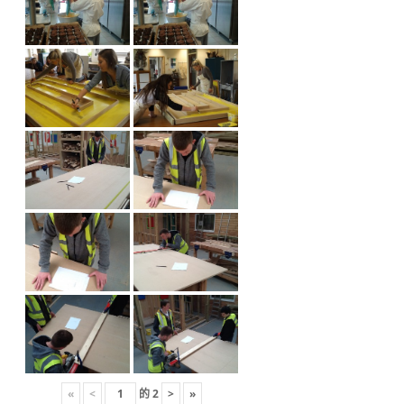
«
<
的
2
>
»