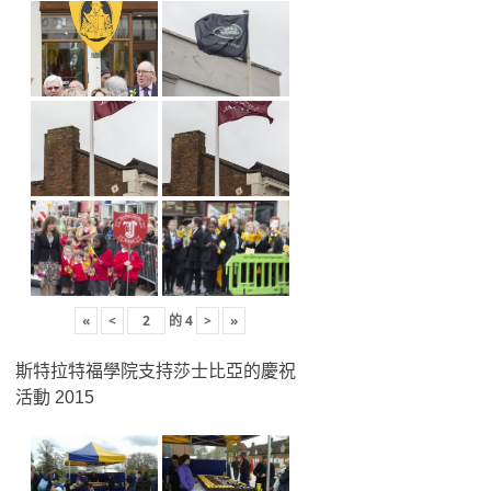
«
<
的
4
>
»
斯特拉特福學院支持莎士比亞的慶祝
活動 2015