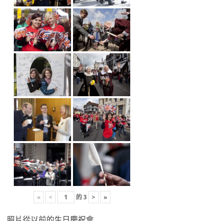
«
<
的
3
>
»
照片從以前的生日慶祝會