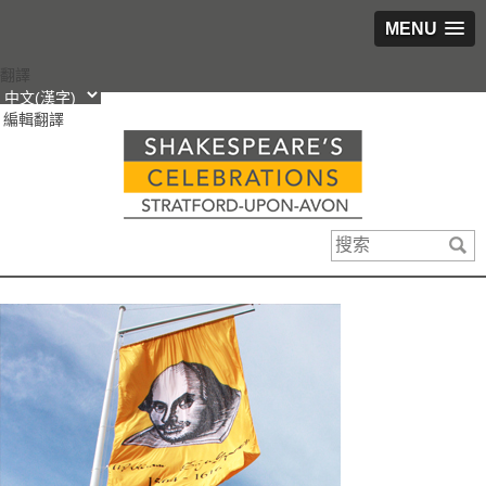
MENU
跳
翻譯
轉
編輯翻譯
到
內
容