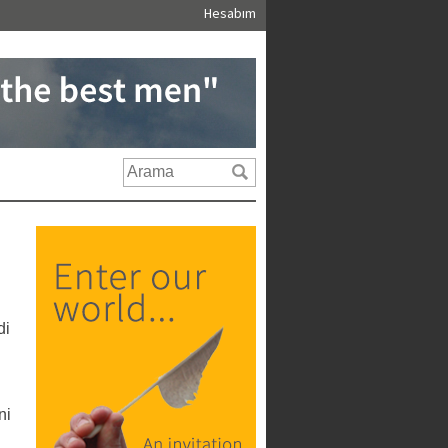
Hesabım
di
ni