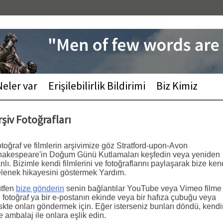
Neler var
Erişilebilirlik Bildirimi
Biz Kimiz
rşiv Fotoğrafları
toğraf ve filmlerin arşivimize göz Stratford-upon-Avon
akespeare'in Doğum Günü Kutlamaları keşfedin veya yeniden
nlı. Bizimle kendi filmlerini ve fotoğraflarını paylaşarak bize ken
lenek hikayesini göstermek Yardım.
tfen
bize gönderin
senin bağlantılar YouTube veya Vimeo filme
 fotoğraf ya bir e-postanın ekinde veya bir hafıza çubuğu veya
skte onları göndermek için. Eğer isterseniz bunları döndü, kendi
e ambalaj ile onlara eşlik edin.