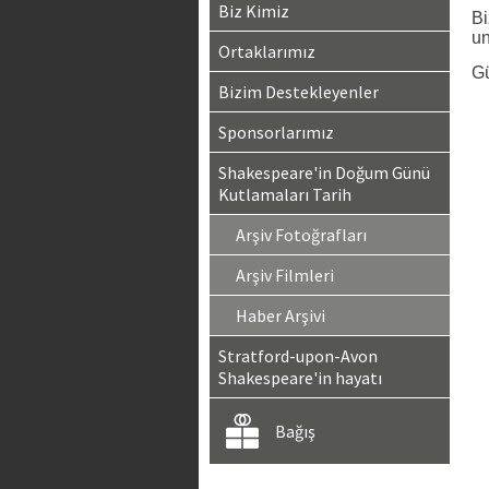
Biz Kimiz
Bi
un
Ortaklarımız
Gü
Bizim Destekleyenler
Sponsorlarımız
Shakespeare'in Doğum Günü
Kutlamaları Tarih
Arşiv Fotoğrafları
Arşiv Filmleri
Haber Arşivi
Stratford-upon-Avon
Shakespeare'in hayatı
Bağış