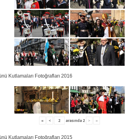
nü Kutlamaları Fotoğrafları 2016
«
<
arasında
2
>
»
nü Kutlamaları Fotoğrafları 2015