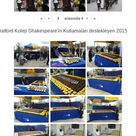
«
<
arasında
4
>
»
ratford Koleji Shakespeare'in Kutlamaları destekleyen 2015