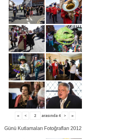
«
<
arasında
4
>
»
Günü Kutlamaları Fotoğrafları 2012