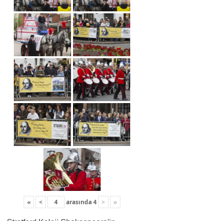
«
<
arasında
4
>
»