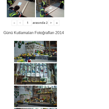
«
<
arasında
2
>
»
Günü Kutlamaları Fotoğrafları 2014