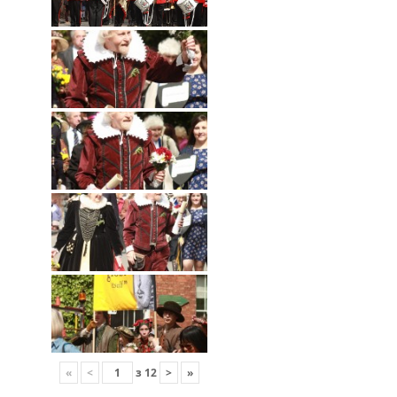
«
<
з
12
>
»