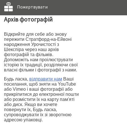
Пожертвувати
Архів фотографій
Відкрийте для себе або знову
пережити Стратфорд-на-Ейвоні
народження Урочистості з
Шекспіра через наш архів
фотографій та фільмів.
Допоможіть нам проілюструвати
історію їх традиції, розділяючи свої
власні фільми і фотографії з нами.
Будь ласка,
відправити нам
Ваші
посилання, щоб зняти на YouTube
або Vimeo і ваші фотографії або
прикріпитися до електронної пошти
або розмістити їх на карту пам'яті
або диск. Якщо ви хочете
повернути їх, Будь ласка,
супроводжувати їх зі зворотною
адресою упаковці.