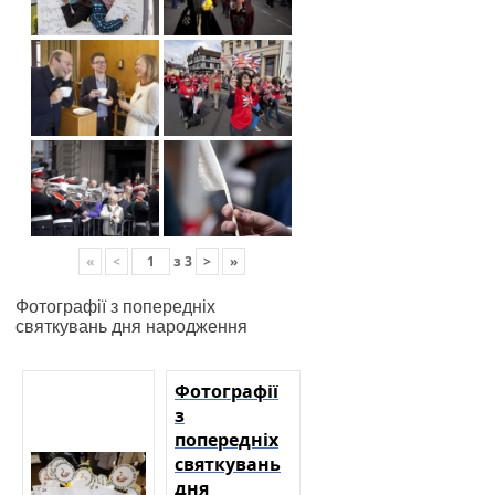
«
<
з
3
>
»
Фотографії з попередніх
святкувань дня народження
Фотографії
з
попередніх
святкувань
дня