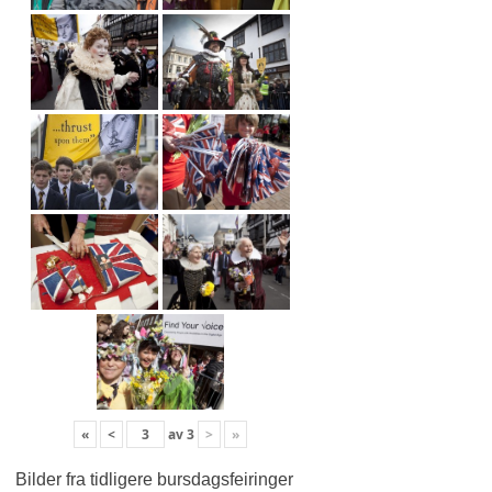
«
<
av
3
>
»
Bilder fra tidligere bursdagsfeiringer