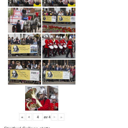
«
<
av
4
>
»