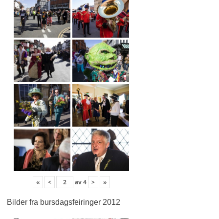
«
<
av
4
>
»
Bilder fra bursdagsfeiringer 2012