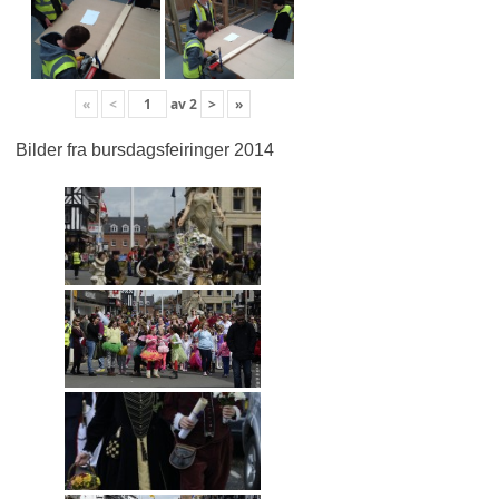
«
<
av
2
>
»
Bilder fra bursdagsfeiringer 2014