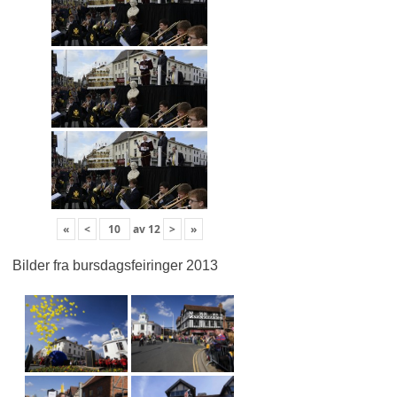
«
<
av
12
>
»
Bilder fra bursdagsfeiringer 2013