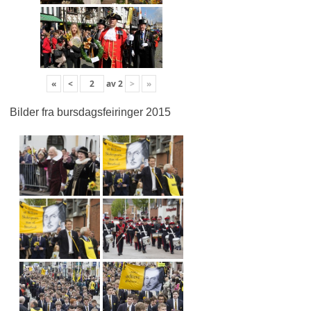
«
<
av
2
>
»
Bilder fra bursdagsfeiringer 2015