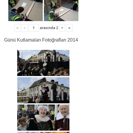
«
<
arasında
2
>
»
Günü Kutlamaları Fotoğrafları 2014