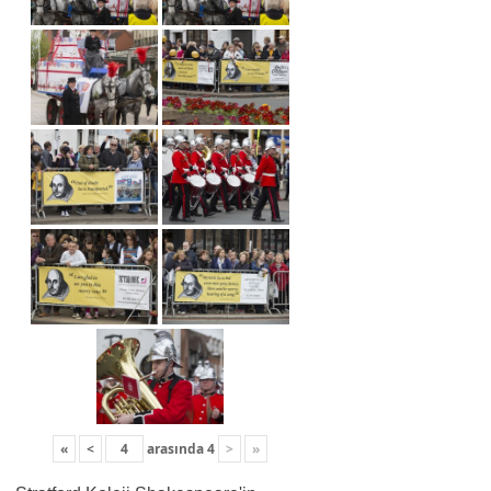
«
<
arasında
4
>
»