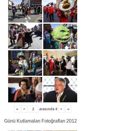
«
<
arasında
4
>
»
Günü Kutlamaları Fotoğrafları 2012