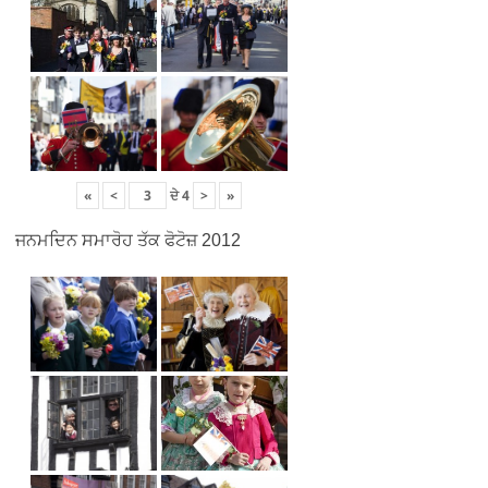
«
<
ਦੇ
4
>
»
ਜਨਮਦਿਨ ਸਮਾਰੋਹ ਤੱਕ ਫੋਟੋਜ਼ 2012