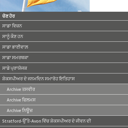
ਚੋਣ ਹੋਰ
ਸਾਡਾ ਵਿਜ਼ਨ
ਸਾਨੂੰ ਕੌਣ ਹਨ
ਸਾਡਾ ਭਾਈਵਾਲ਼
ਸਾਡਾ ਸਮਰਥਕਾ
ਸਾਡੇ ਪ੍ਰਾਯੋਜਕ
ਸ਼ੇਕਸਪੀਅਰ ਦੇ ਜਨਮਦਿਨ ਸਮਾਰੋਹ ਇਤਿਹਾਸ
Archive ਤਸਵੀਰ
Archive ਫਿਲਮਸ
Archive ਨਿਊਜ਼
Stratford-ਉੱਤੇ-Avon ਵਿੱਚ ਸ਼ੇਕਸਪੀਅਰ ਦੇ ਜੀਵਨ ਦੀ