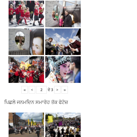
«
<
ਦੇ
3
>
»
ਪਿਛਲੇ ਜਨਮਦਿਨ ਸਮਾਰੋਹ ਤੱਕ ਫੋਟੋਜ਼