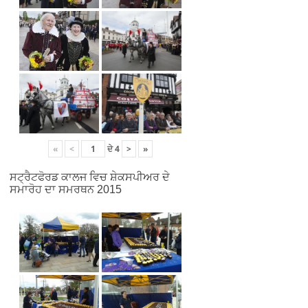
«
<
ਦੇ
4
>
»
ਸਟ੍ਰੈਟਫੋਰਡ ਕਾਲਜ ਵਿਚ ਸ਼ੇਕਸਪੀਅਰ ਦੇ
ਸਮਾਰੋਹ ਦਾ ਸਮਰਥਨ 2015