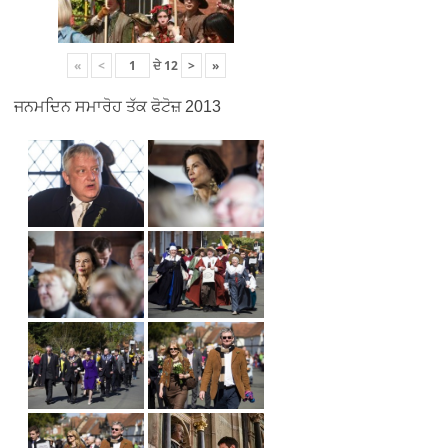
«
<
ਦੇ
12
>
»
ਜਨਮਦਿਨ ਸਮਾਰੋਹ ਤੱਕ ਫੋਟੋਜ਼ 2013