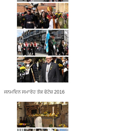
ਜਨਮਦਿਨ ਸਮਾਰੋਹ ਤੱਕ ਫੋਟੋਜ਼ 2016