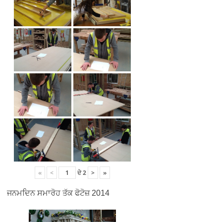
«
<
ਦੇ
2
>
»
ਜਨਮਦਿਨ ਸਮਾਰੋਹ ਤੱਕ ਫੋਟੋਜ਼ 2014