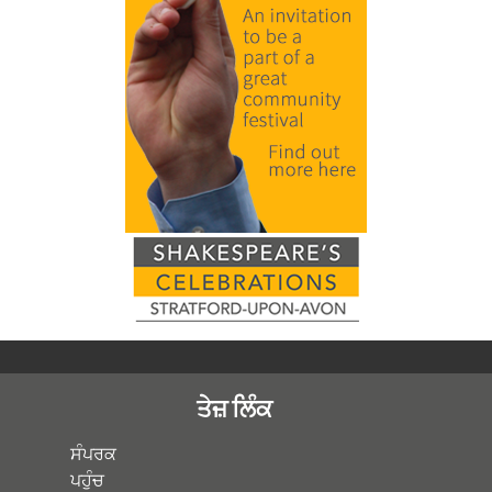
ਤੇਜ਼ ਲਿੰਕ
ਸੰਪਰਕ
ਪਹੁੰਚ