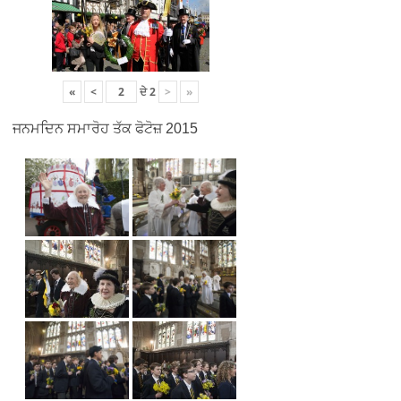
«
<
ਦੇ
2
>
»
ਜਨਮਦਿਨ ਸਮਾਰੋਹ ਤੱਕ ਫੋਟੋਜ਼ 2015