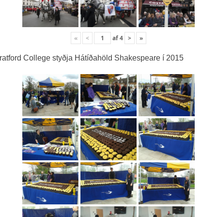
«
<
af
4
>
»
ratford College styðja Hátíðahöld Shakespeare í 2015