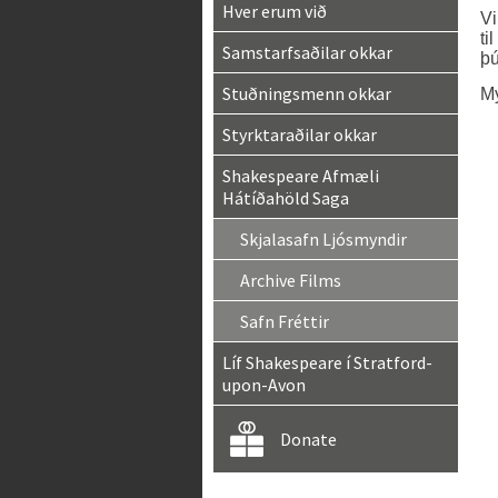
Hver erum við
Vi
ti
Samstarfsaðilar okkar
þú
Stuðningsmenn okkar
My
Styrktaraðilar okkar
Shakespeare Afmæli
Hátíðahöld Saga
Skjalasafn Ljósmyndir
Archive Films
Safn Fréttir
Líf Shakespeare í Stratford-
upon-Avon
Donate