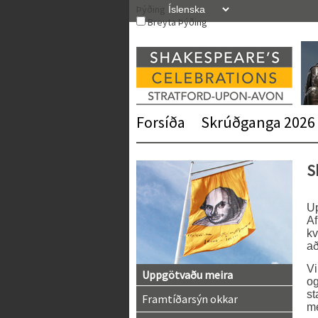
Skip
Þýðing
to
Breyta Þýðing
content
Forsíða
Skrúðganga 2026
S
Up
Af
kv
að
V
Uppgötvaðu meira
og
st
Framtíðarsýn okkar
me