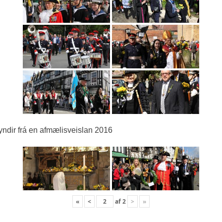
ndir frá en afmælisveislan 2016
«
<
af
2
>
»