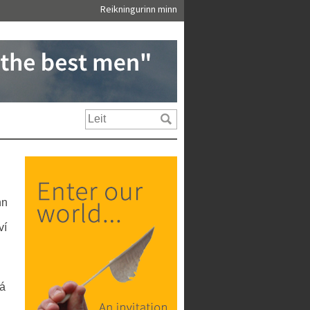
Reikningurinn minn
nn
ví
þá