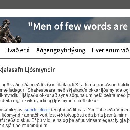
Hvað er á
Aðgengisyfirlýsing
Hver erum við
kjalasafn Ljósmyndir
pgötvaðu eða með tilvísun til-lifandi Stratford-upon-Avon haldi
mælisdagur í Shakespeare með skjalasafn okkar ljósmynda og
ikmyndir. Hjálpaðu okkur að sýna söguna um hefð þeirra með þ
 deila eigin kvikmyndir og ljósmyndir með okkur.
insamlegast
sendu okkur
tenglar að filma á YouTube eða Vimeo
 ljósmyndir annaðhvort fest við tölvupósti eða birta þær á minni
afur eða diskur. Ef þú vildi eins og þá aftur, vinsamlegast fylgja 
ð sjálf-beint umbúðum.