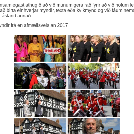
nsamlegast athugið að við munum gera ráð fyrir að við höfum le
l að birta einhverjar myndir, texta eða kvikmynd og við fáum nem
 ástand annað.
ndir frá en afmælisveislan 2017