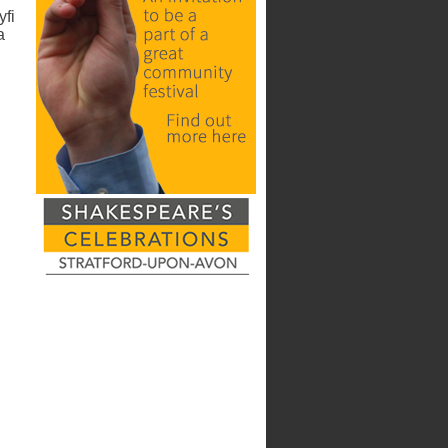
yfi
a