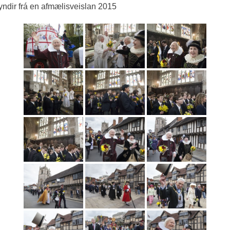
ndir frá en afmælisveislan 2015