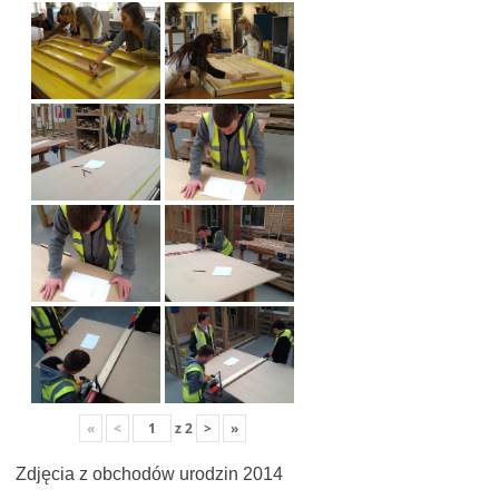
«
<
z
2
>
»
Zdjęcia z obchodów urodzin 2014