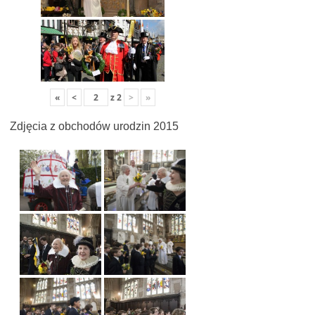
«
<
z
2
>
»
Zdjęcia z obchodów urodzin 2015