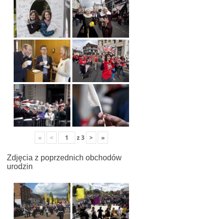
«
<
z
3
>
»
Zdjęcia z poprzednich obchodów
urodzin