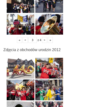
«
<
z
4
>
»
Zdjęcia z obchodów urodzin 2012