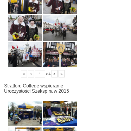
«
<
z
4
>
»
Stratford College wspieranie
Uroczystości Szekspira w 2015