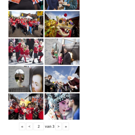
«
<
van
3
>
»