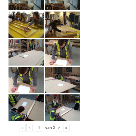
«
<
van
2
>
»