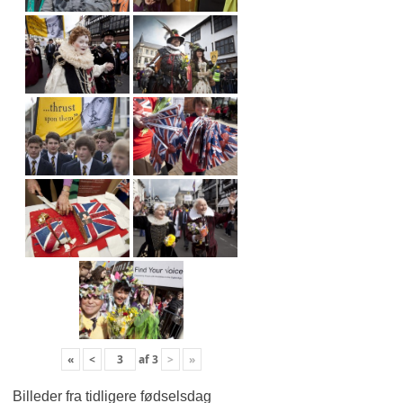
«
<
af
3
>
»
Billeder fra tidligere fødselsdag