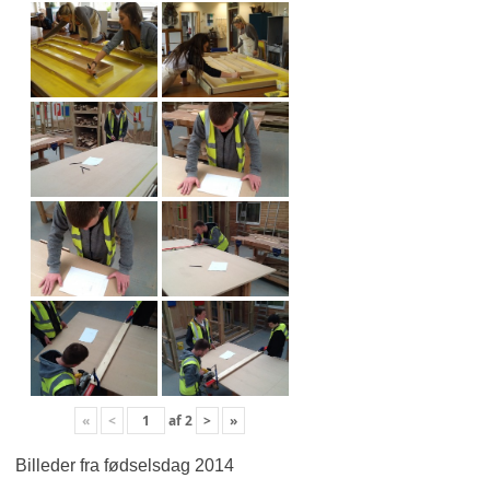
«
<
af
2
>
»
Billeder fra fødselsdag 2014