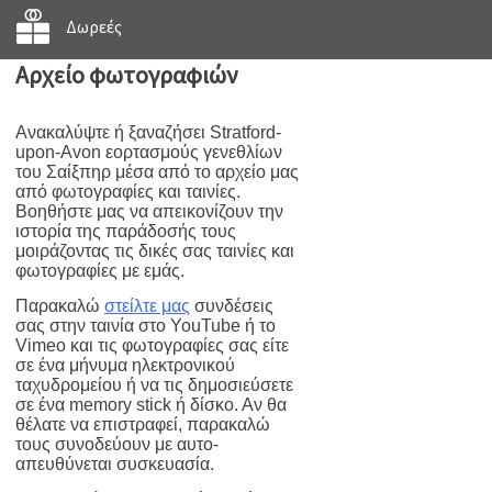
Δωρεές
Αρχείο φωτογραφιών
Ανακαλύψτε ή ξαναζήσει Stratford-
upon-Avon εορτασμούς γενεθλίων
του Σαίξπηρ μέσα από το αρχείο μας
από φωτογραφίες και ταινίες.
Βοηθήστε μας να απεικονίζουν την
ιστορία της παράδοσής τους
μοιράζοντας τις δικές σας ταινίες και
φωτογραφίες με εμάς.
Παρακαλώ
στείλτε μας
συνδέσεις
σας στην ταινία στο YouTube ή το
Vimeo και τις φωτογραφίες σας είτε
σε ένα μήνυμα ηλεκτρονικού
ταχυδρομείου ή να τις δημοσιεύσετε
σε ένα memory stick ή δίσκο. Αν θα
θέλατε να επιστραφεί, παρακαλώ
τους συνοδεύουν με αυτο-
απευθύνεται συσκευασία.