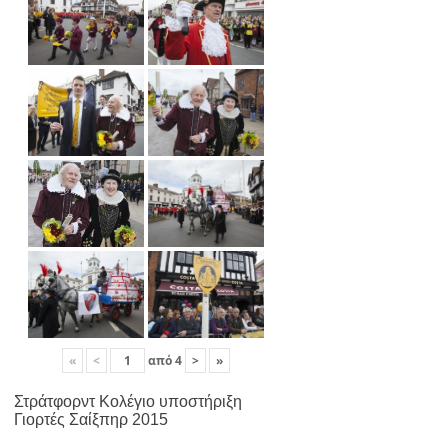
«
<
από
4
>
»
Στράτφορντ Κολέγιο υποστήριξη
Γιορτές Σαίξπηρ 2015