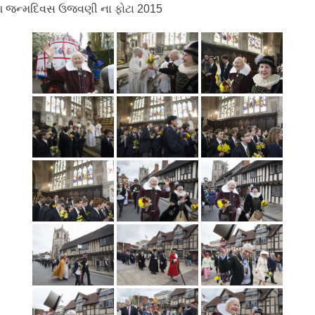
 જન્મદિવસ ઉજવણી ના ફોટા 2015