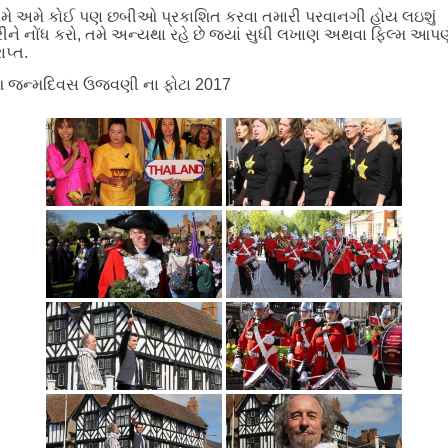
ે અમે કોઈ પણ છબીઓ પ્રકાશિત કરવા તમારી પરવાનગી હોય લઇશું
ીને નોંધ કરો, તમે અન્યથા રહે છે જ્યાં સુધી લખાણ અથવા ફિલ્મ આપણ
રાપ્ત.
 જન્મદિવસ ઉજવણી ના ફોટા 2017