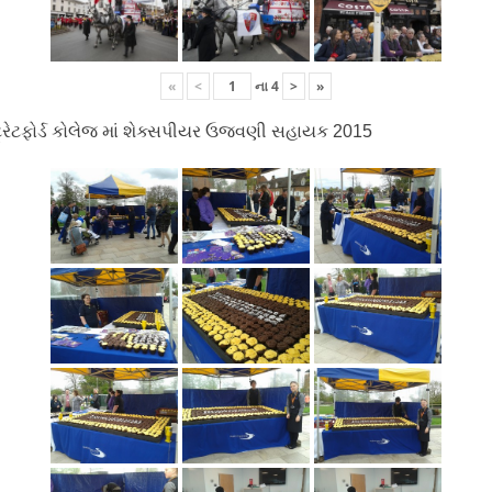
«
<
ના
4
>
»
ટ્રેટફોર્ડ કોલેજ માં શેક્સપીયર ઉજવણી સહાયક 2015