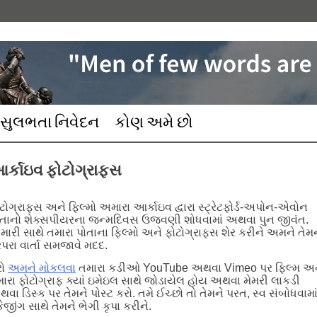
સુલભતા નિવેદન
કોણ અમે છો
ર્કાઇવ ફોટોગ્રાફ્સ
ટોગ્રાફ્સ અને ફિલ્મો અમારા આર્કાઇવ દ્વારા સ્ટ્રેટફોર્ડ-અપોન-એવોન
તાનો શેક્સપીયરના જન્મદિવસ ઉજવણી શોધવામાં અથવા પુન જીવંત.
ારી સાથે તમારા પોતાના ફિલ્મો અને ફોટોગ્રાફ્સ શેર કરીને અમને તેમ
ંપરા વાર્તા સમજાવે મદદ.
રો
અમને મોકલવા
તમારા કડીઓ YouTube અથવા Vimeo પર ફિલ્મ અ
ારા ફોટોગ્રાફ ક્યાં ઇમેઇલ સાથે જોડાયેલ હોય અથવા મેમરી લાકડી
વા ડિસ્ક પર તેમને પોસ્ટ કરો. તમે ઈચ્છો તો તેમને પરત, સ્વ સંબોધવામા
કેજીંગ સાથે તેમને ભેગી કૃપા કરીને.