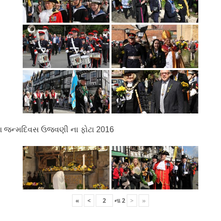
 જન્મદિવસ ઉજવણી ના ફોટા 2016
«
<
ના
2
>
»