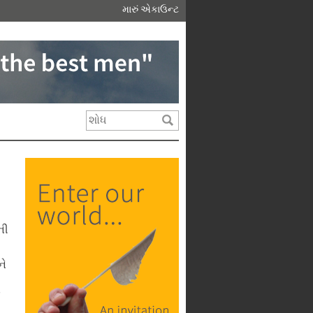
મારું એકાઉન્ટ
ની
ને
ં