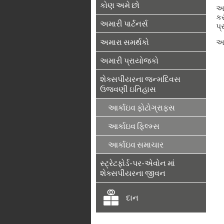
કોણ અમે છો
અમ
કર
અમારી પાર્ટનર્સ
પ્
અમારા સમર્થકો
આ
અમારી પ્રાયોજકો
શેક્સપીયરના જન્મદિવસ
ઉજવણી ઇતિહાસ
આર્કાઇવ ફોટોગ્રાફ્સ
આર્કાઇવ ફિલ્મ્સ
આર્કાઇવ સમાચાર
સ્ટ્રેટફોર્ડ-પર-એવોન માં
શેક્સપીયરના જીવન
દાન