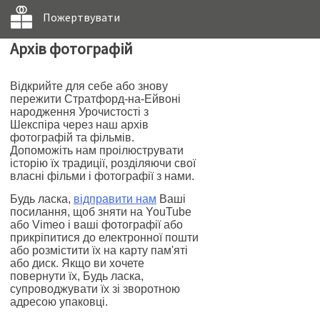
Пожертвувати
Архів фотографій
Відкрийте для себе або знову
пережити Стратфорд-на-Ейвоні
народження Урочистості з
Шекспіра через наш архів
фотографій та фільмів.
Допоможіть нам проілюструвати
історію їх традиції, розділяючи свої
власні фільми і фотографії з нами.
Будь ласка,
відправити нам
Ваші
посилання, щоб зняти на YouTube
або Vimeo і ваші фотографії або
прикріпитися до електронної пошти
або розмістити їх на карту пам'яті
або диск. Якщо ви хочете
повернути їх, Будь ласка,
супроводжувати їх зі зворотною
адресою упаковці.