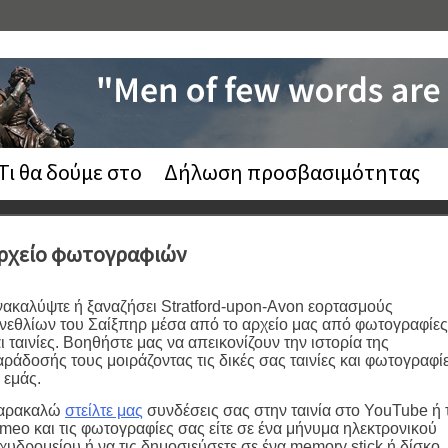
Τι θα δούμε στο
Δήλωση προσβασιμότητας
ρχείο φωτογραφιών
ακαλύψτε ή ξαναζήσει Stratford-upon-Avon εορτασμούς
νεθλίων του Σαίξπηρ μέσα από το αρχείο μας από φωτογραφίες
ι ταινίες. Βοηθήστε μας να απεικονίζουν την ιστορία της
ράδοσής τους μοιράζοντας τις δικές σας ταινίες και φωτογραφί
 εμάς.
αρακαλώ
στείλτε μας
συνδέσεις σας στην ταινία στο YouTube ή 
meo και τις φωτογραφίες σας είτε σε ένα μήνυμα ηλεκτρονικού
χυδρομείου ή να τις δημοσιεύσετε σε ένα memory stick ή δίσκο.