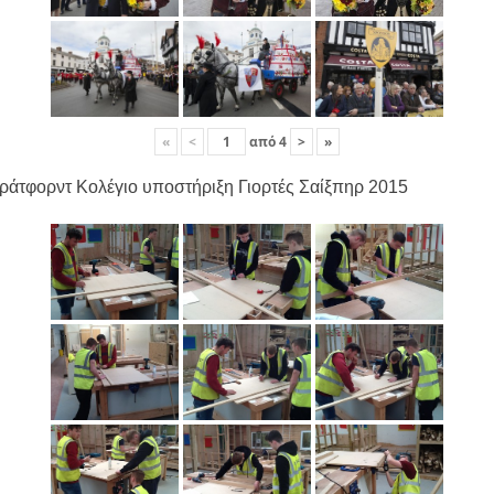
«
<
από
4
>
»
ράτφορντ Κολέγιο υποστήριξη Γιορτές Σαίξπηρ 2015