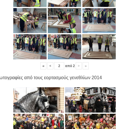
«
<
από
2
>
»
ωτογραφίες από τους εορτασμούς γενεθλίων 2014