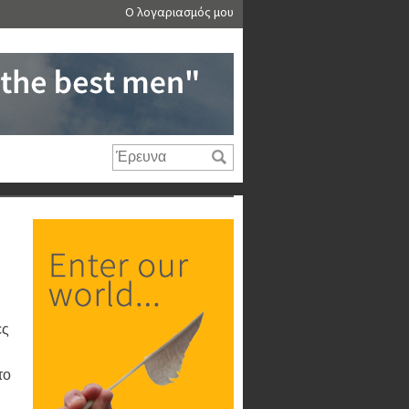
Ο λογαριασμός μου
ες
το