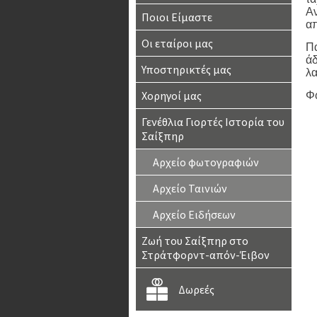
Αν
Ποιοι Είμαστε
απ
Οι εταίροι μας
Πα
άδ
Υποστηρικτές μας
λα
Χορηγοί μας
Φ
Γενέθλια Γιορτές Ιστορία του
Σαίξπηρ
Αρχείο φωτογραφιών
Αρχείο Ταινιών
Αρχείο Ειδήσεων
Ζωή του Σαίξπηρ στο
Στράτφορντ-απόν-Έιβον
Δωρεές