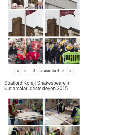
«
<
arasında
4
>
»
Stratford Koleji Shakespeare'in
Kutlamaları destekleyen 2015