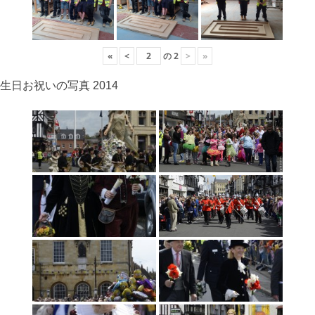
«
<
の
2
>
»
生日お祝いの写真 2014