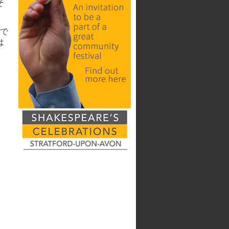
そ
で
は