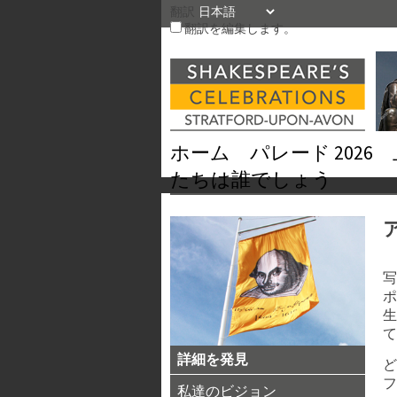
コ
翻訳
ン
翻訳を編集します。
テ
ン
ツ
を
ス
キ
ホーム
パレード 2026
ッ
たちは誰でしょう
プ
写
ポ
生
て
詳細を発見
フ
私達のビジョン