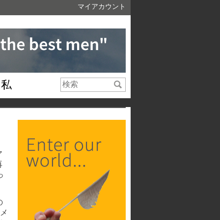
マイアカウント
私
ア
再
っ
の
メ