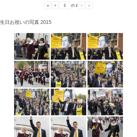
«
<
の
2
>
»
生日お祝いの写真 2015