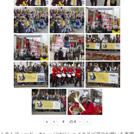
«
<
の
4
>
»