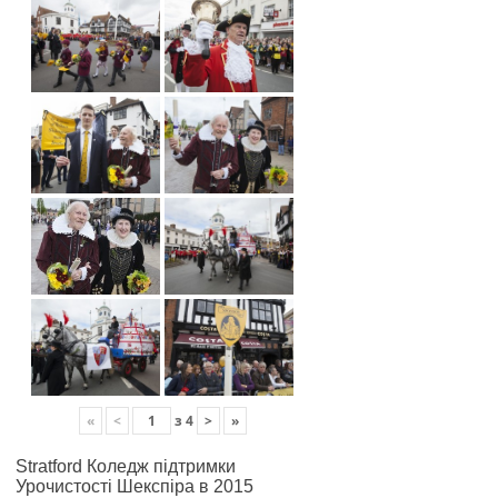
«
<
з
4
>
»
Stratford Коледж підтримки
Урочистості Шекспіра в 2015