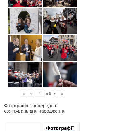
«
<
з
3
>
»
Фотографії з попередніх
святкувань дня народження
Фотографії