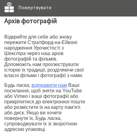
Пожертвувати
Архів фотографій
Відкрийте для себе або знову
пережити Стратфорд-на-Ейвоні
народження Урочистості з
Шекспіра через наш архів
фотографій та фільмів.
Допоможіть нам проілюструвати
історію їх традиції, розділяючи свої
власні фільми і фотографії з нами.
Будь ласка,
відправити нам
Ваші
посилання, щоб зняти на YouTube
або Vimeo і ваші фотографії або
прикріпитися до електронної пошти
або розмістити їх на карту пам'яті
або диск. Якщо ви хочете
повернути їх, Будь ласка,
супроводжувати їх зі зворотною
адресою упаковці.