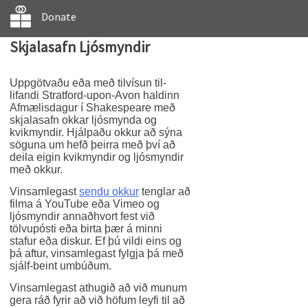
Donate
Skjalasafn Ljósmyndir
Uppgötvaðu eða með tilvísun til-
lifandi Stratford-upon-Avon haldinn
Afmælisdagur í Shakespeare með
skjalasafn okkar ljósmynda og
kvikmyndir. Hjálpaðu okkur að sýna
söguna um hefð þeirra með því að
deila eigin kvikmyndir og ljósmyndir
með okkur.
Vinsamlegast
sendu okkur
tenglar að
filma á YouTube eða Vimeo og
ljósmyndir annaðhvort fest við
tölvupósti eða birta þær á minni
stafur eða diskur. Ef þú vildi eins og
þá aftur, vinsamlegast fylgja þá með
sjálf-beint umbúðum.
Vinsamlegast athugið að við munum
gera ráð fyrir að við höfum leyfi til að