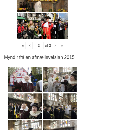
«
<
af
2
>
»
Myndir frá en afmælisveislan 2015