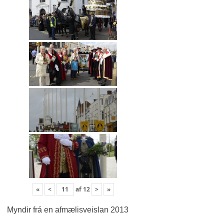
«
<
af
12
>
»
Myndir frá en afmælisveislan 2013