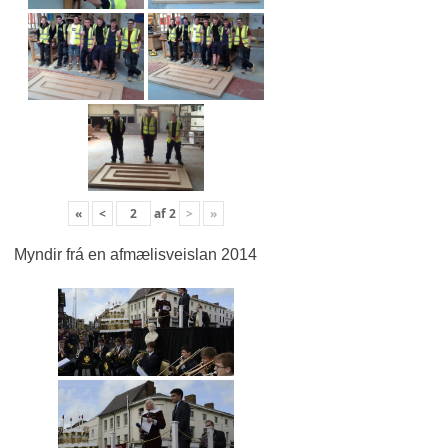
«
<
af
2
>
»
Myndir frá en afmælisveislan 2014