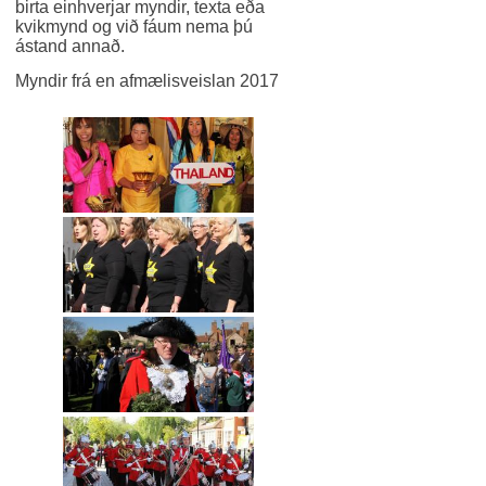
birta einhverjar myndir, texta eða
kvikmynd og við fáum nema þú
ástand annað.
Myndir frá en afmælisveislan 2017