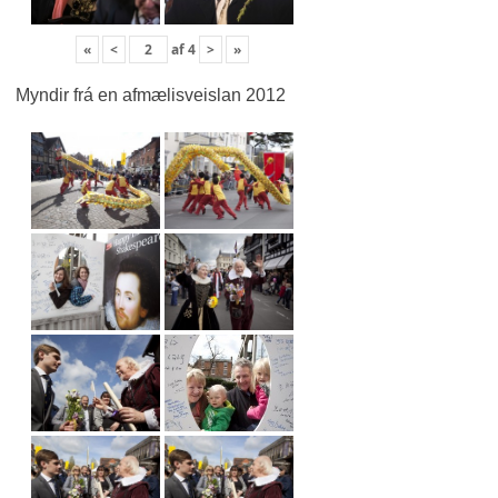
«
<
af
4
>
»
Myndir frá en afmælisveislan 2012