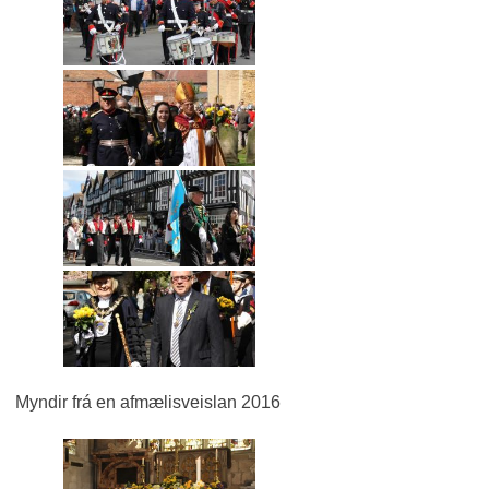
Myndir frá en afmælisveislan 2016