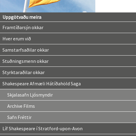
Uppgötvaðu meira
Framtíðarsýn okkar
Hver erum við
Samstarfsaðilar okkar
Stuðningsmenn okkar
Styrktaraðilar okkar
Shakespeare Afmæli Hátíðahöld Saga
Skjalasafn Ljósmyndir
Archive Films
Safn Fréttir
Líf Shakespeare í Stratford-upon-Avon