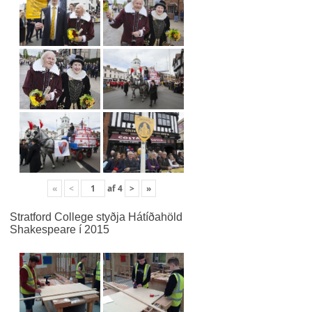
«
<
af
4
>
»
Stratford College styðja Hátíðahöld
Shakespeare í 2015