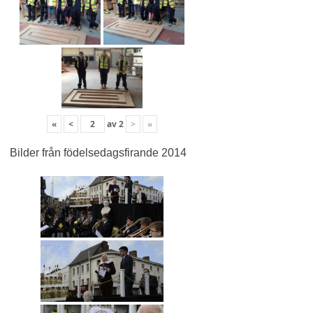
«
<
av
2
>
»
Bilder från födelsedagsfirande 2014