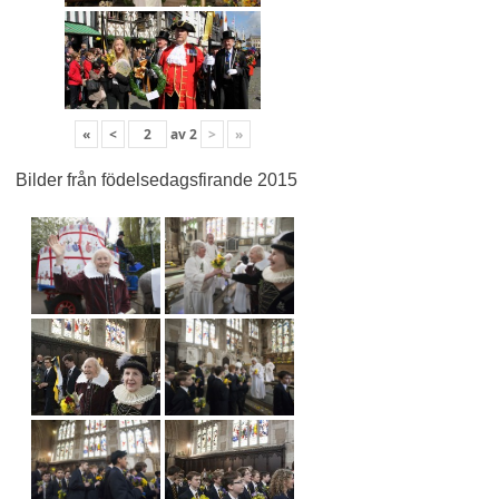
«
<
av
2
>
»
Bilder från födelsedagsfirande 2015