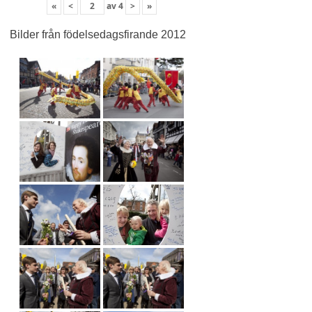
«
<
av
4
>
»
Bilder från födelsedagsfirande 2012