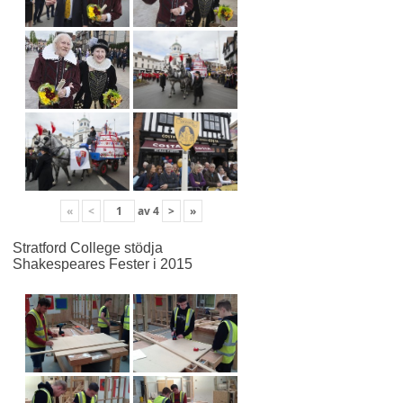
«
<
av
4
>
»
Stratford College stödja
Shakespeares Fester i 2015