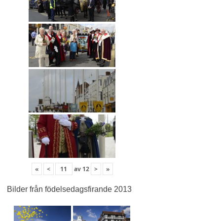
«
<
av
12
>
»
Bilder från födelsedagsfirande 2013