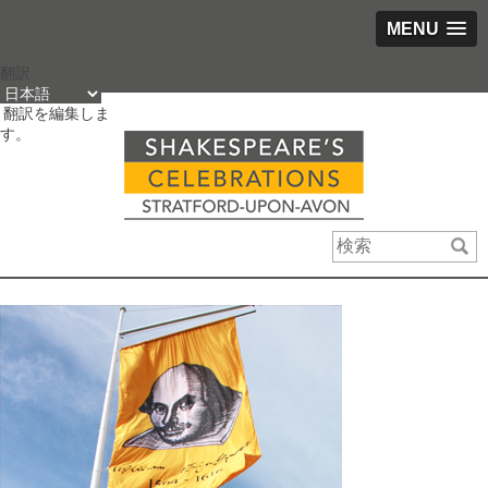
MENU
コ
翻訳
ン
翻訳を編集しま
テ
す。
ン
ツ
を
ス
キ
ッ
プ