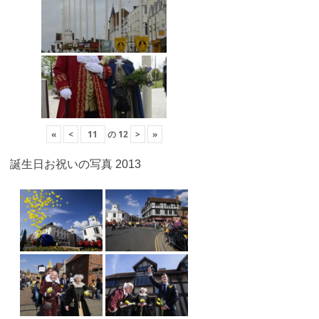
«
<
の
12
>
»
誕生日お祝いの写真 2013