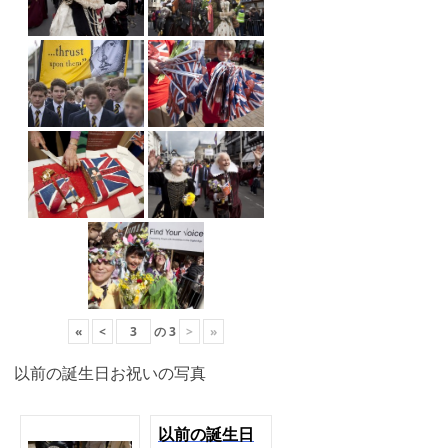
«
<
の
3
>
»
以前の誕生日お祝いの写真
以前の誕生日