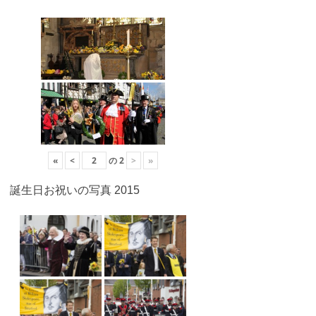
«
<
の
2
>
»
誕生日お祝いの写真 2015