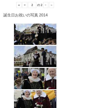
«
<
の
2
>
»
誕生日お祝いの写真 2014