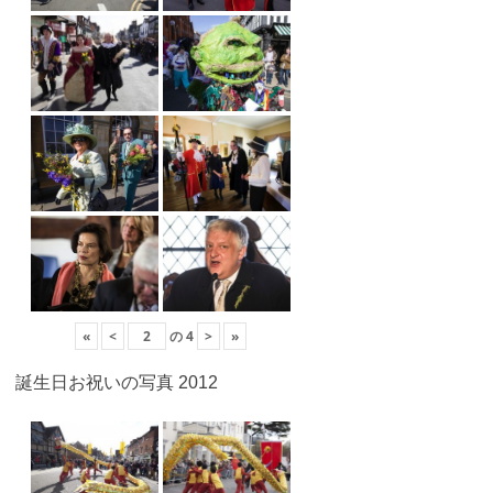
«
<
の
4
>
»
誕生日お祝いの写真 2012