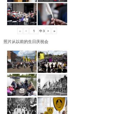
«
<
中
3
>
»
照片从以前的生日庆祝会