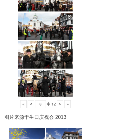
«
<
中
12
>
»
图片来源于生日庆祝会 2013