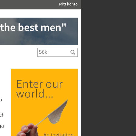
Mitt konto
na
och
ja