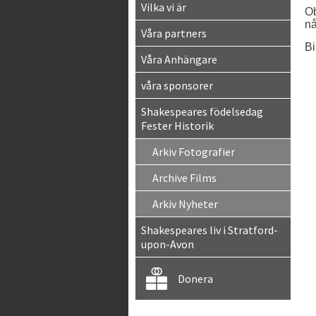
Vilka vi är
Ob
nå
Våra partners
Bi
Våra Anhängare
våra sponsorer
Shakespeares födelsedag
Fester Historik
Arkiv Fotografier
Archive Films
Arkiv Nyheter
Shakespeares liv i Stratford-
upon-Avon
Donera