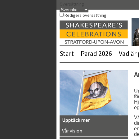
Hoppa
Översättning
till
innehåll
Redigera översättning
Start
Parad 2026
Vad är
A
Up
fö
Hj
eg
V
Upptäck mer
di
en
Vår vision
de