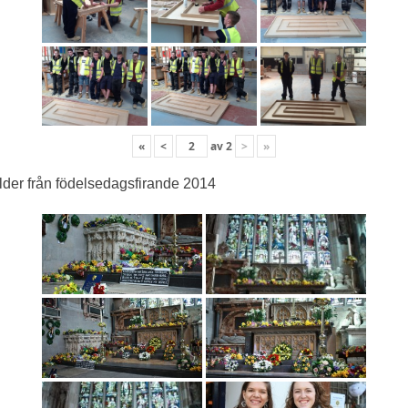
«
<
av
2
>
»
lder från födelsedagsfirande 2014