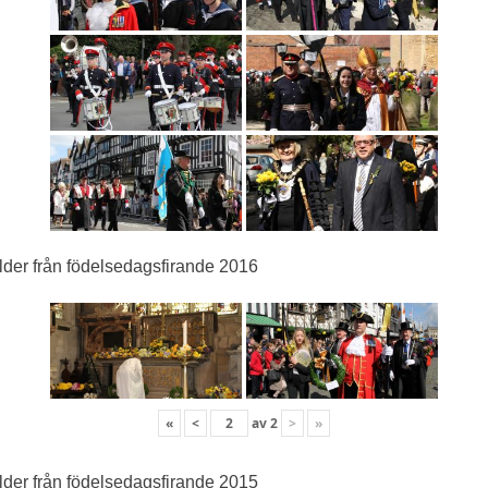
lder från födelsedagsfirande 2016
«
<
av
2
>
»
lder från födelsedagsfirande 2015