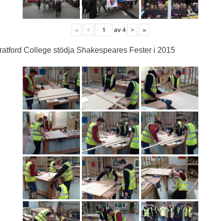
«
<
av
4
>
»
ratford College stödja Shakespeares Fester i 2015