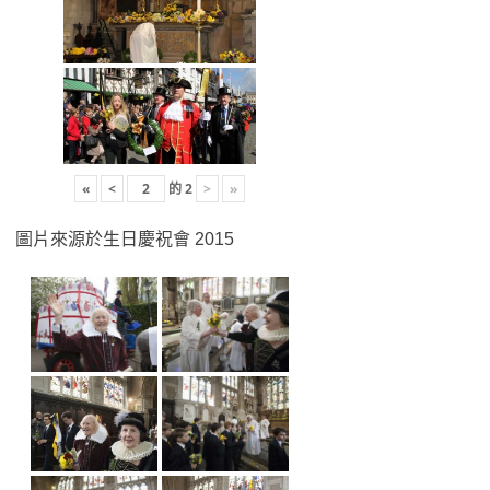
«
<
的
2
>
»
圖片來源於生日慶祝會 2015