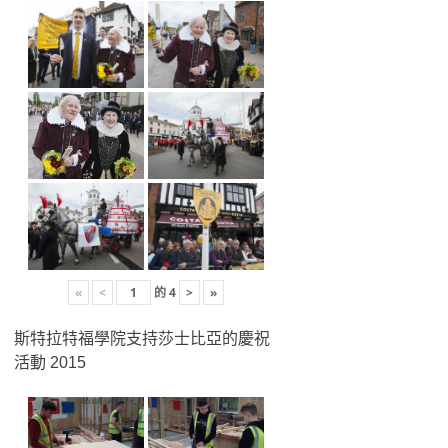
«
<
的
4
>
»
斯特拉特福學院支持莎士比亞的慶祝
活動 2015