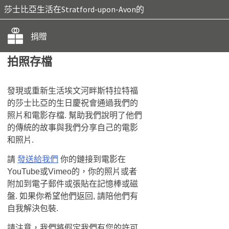
莎士比亞生活在Stratford-upon-Avon的
捐贈
拍照存檔
發現或重新生活埃文河畔斯特拉特福
的莎士比亞的生日慶祝會通過我們的
照片和電影存檔. 幫助我們說明了他們
的傳統的故事與​​我們分享自己的電影
和照片.
請
發送給我們
你的鏈接到電影在
YouTube或Vimeo的，你的照片或者
附加到電子郵件或張貼在記憶棒或磁
盤. 如果你希望他們返回, 請陪他們有
自我解決包裝.
請注意，我們將假定我們有您的許可