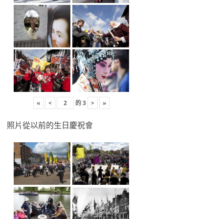
«
<
的
3
>
»
照片從以前的生日慶祝會