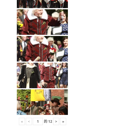
«
<
的
12
>
»