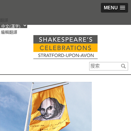
MENU
跳
翻譯
轉
編輯翻譯
到
內
容