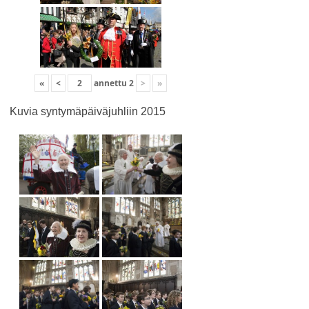
«
<
annettu
2
>
»
Kuvia syntymäpäiväjuhliin 2015