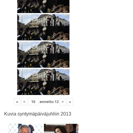
«
<
annettu
12
>
»
Kuvia syntymäpäiväjuhliin 2013