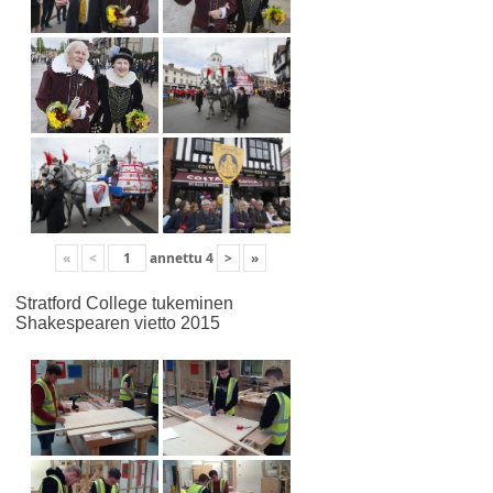
«
<
annettu
4
>
»
Stratford College tukeminen
Shakespearen vietto 2015