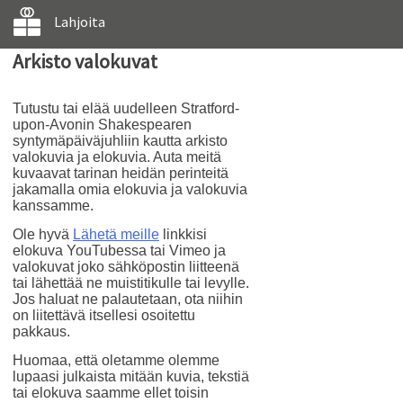
Lahjoita
Arkisto valokuvat
Tutustu tai elää uudelleen Stratford-
upon-Avonin Shakespearen
syntymäpäiväjuhliin kautta arkisto
valokuvia ja elokuvia. Auta meitä
kuvaavat tarinan heidän perinteitä
jakamalla omia elokuvia ja valokuvia
kanssamme.
Ole hyvä
Lähetä meille
linkkisi
elokuva YouTubessa tai Vimeo ja
valokuvat joko sähköpostin liitteenä
tai lähettää ne muistitikulle tai levylle.
Jos haluat ne palautetaan, ota niihin
on liitettävä itsellesi osoitettu
pakkaus.
Huomaa, että oletamme olemme
lupaasi julkaista mitään kuvia, tekstiä
tai elokuva saamme ellet toisin