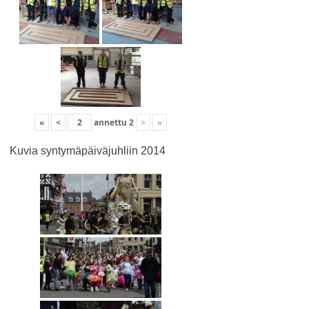
«
<
annettu
2
>
»
Kuvia syntymäpäiväjuhliin 2014