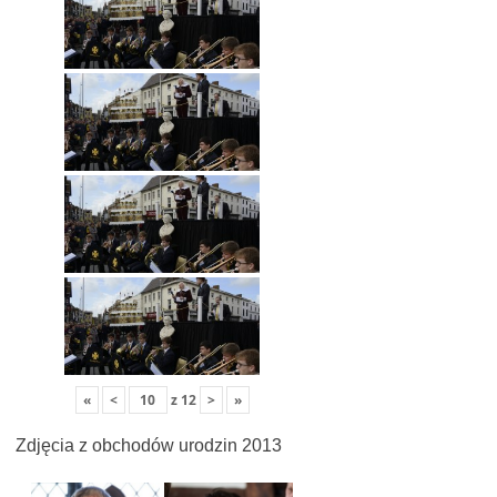
«
<
z
12
>
»
Zdjęcia z obchodów urodzin 2013