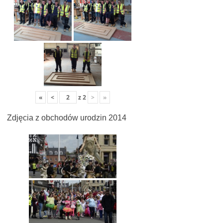
«
<
z
2
>
»
Zdjęcia z obchodów urodzin 2014