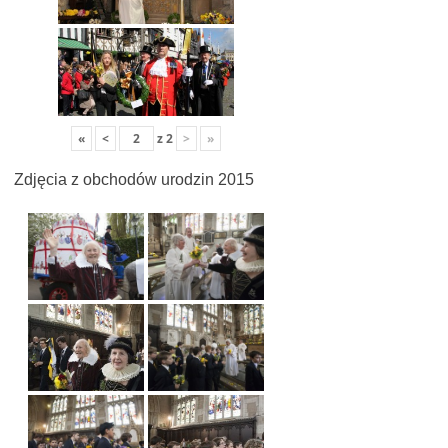
«
<
z
2
>
»
Zdjęcia z obchodów urodzin 2015