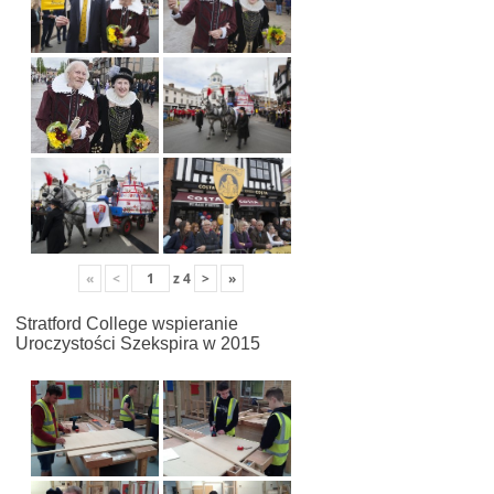
«
<
z
4
>
»
Stratford College wspieranie
Uroczystości Szekspira w 2015