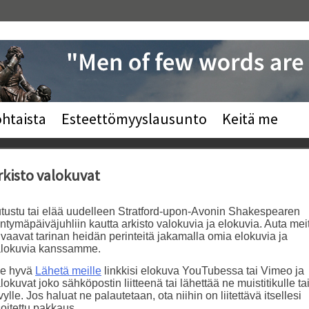
htaista
Esteettömyyslausunto
Keitä me
rkisto valokuvat
tustu tai elää uudelleen Stratford-upon-Avonin Shakespearen
ntymäpäiväjuhliin kautta arkisto valokuvia ja elokuvia. Auta mei
vaavat tarinan heidän perinteitä jakamalla omia elokuvia ja
alokuvia kanssamme.
le hyvä
Lähetä meille
linkkisi elokuva YouTubessa tai Vimeo ja
lokuvat joko sähköpostin liitteenä tai lähettää ne muistitikulle ta
vylle. Jos haluat ne palautetaan, ota niihin on liitettävä itsellesi
oitettu pakkaus.