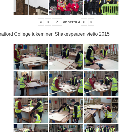
«
<
annettu
4
>
»
ratford College tukeminen Shakespearen vietto 2015