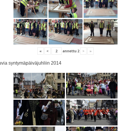
«
<
annettu
2
>
»
via syntymäpäiväjuhliin 2014