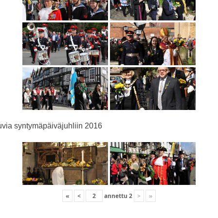
via syntymäpäiväjuhliin 2016
«
<
annettu
2
>
»