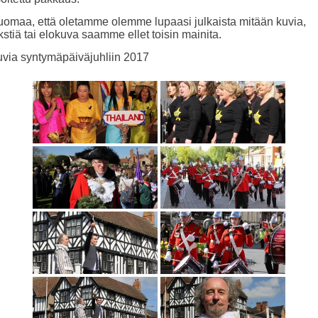
omaa, että oletamme olemme lupaasi julkaista mitään kuvia,
kstiä tai elokuva saamme ellet toisin mainita.
via syntymäpäiväjuhliin 2017