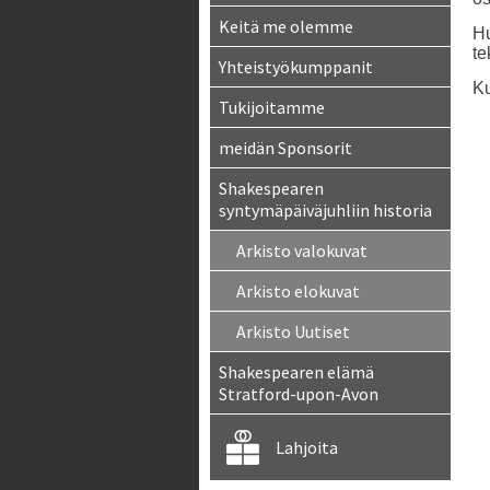
Keitä me olemme
Hu
te
Yhteistyökumppanit
Ku
Tukijoitamme
meidän Sponsorit
Shakespearen
syntymäpäiväjuhliin historia
Arkisto valokuvat
Arkisto elokuvat
Arkisto Uutiset
Shakespearen elämä
Stratford-upon-Avon
Lahjoita