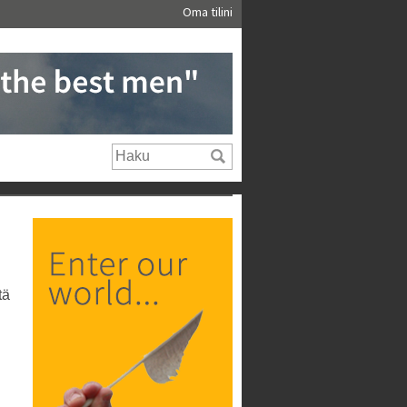
Oma tilini
tä
i