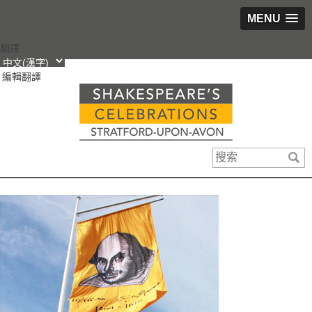
MENU
跳
翻譯
轉
編輯翻譯
到
內
容