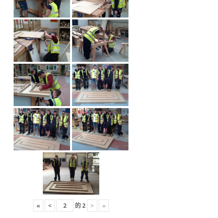
«
<
的
2
>
»