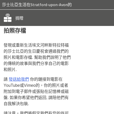
莎士比亞生活在Stratford-upon-Avon的
捐贈
拍照存檔
發現或重新生活埃文河畔斯特拉特福
的莎士比亞的生日慶祝會通過我們的
照片和電影存檔. 幫助我們說明了他們
的傳統的故事與​​我們分享自己的電影
和照片.
請
發送給我們
你的鏈接到電影在
YouTube或Vimeo的，你的照片或者
附加到電子郵件或張貼在記憶棒或磁
盤. 如果你希望他們返回, 請陪他們有
自我解決包裝.
請注意，我們將假定我們有您的許可