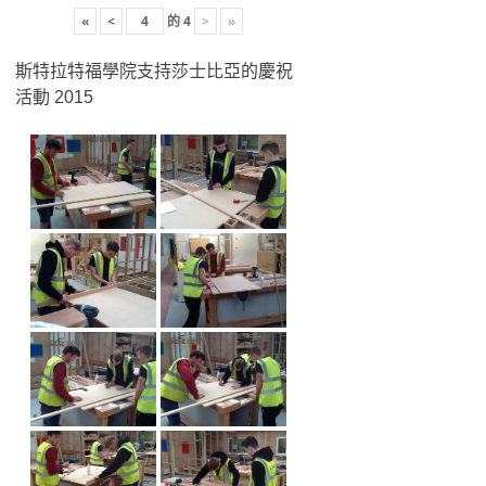
«
<
的
4
>
»
斯特拉特福學院支持莎士比亞的慶祝
活動 2015