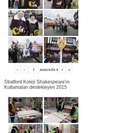
«
<
arasında
4
>
»
Stratford Koleji Shakespeare'in
Kutlamaları destekleyen 2015