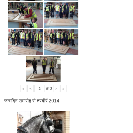
«
<
की
2
>
»
जन्मदिन समारोह से तस्वीरें 2014