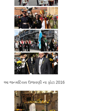
આ જન્મદિવસ ઉજવણી ના ફોટા 2016