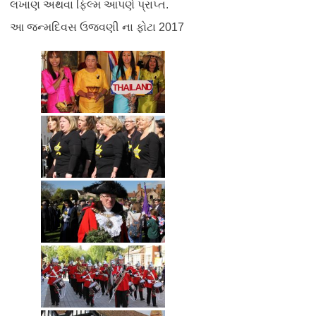
લખાણ અથવા ફિલ્મ આપણે પ્રાપ્ત.
આ જન્મદિવસ ઉજવણી ના ફોટા 2017