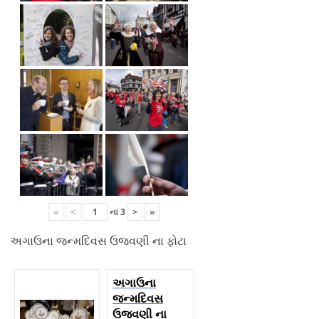
«
<
ના
3
>
»
અગાઉના જન્મદિવસ ઉજવણી ના ફોટા
અગાઉના
જન્મદિવસ
ઉજવણી ના