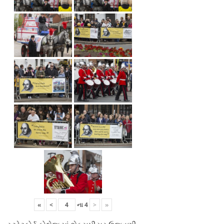
«
<
ના
4
>
»