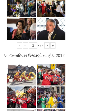
«
<
ના
4
>
»
આ જન્મદિવસ ઉજવણી ના ફોટા 2012