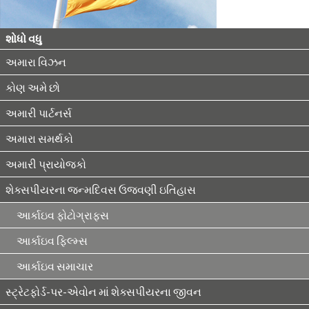
શોધો વધુ
અમારા વિઝન
કોણ અમે છો
અમારી પાર્ટનર્સ
અમારા સમર્થકો
અમારી પ્રાયોજકો
શેક્સપીયરના જન્મદિવસ ઉજવણી ઇતિહાસ
આર્કાઇવ ફોટોગ્રાફ્સ
આર્કાઇવ ફિલ્મ્સ
આર્કાઇવ સમાચાર
સ્ટ્રેટફોર્ડ-પર-એવોન માં શેક્સપીયરના જીવન