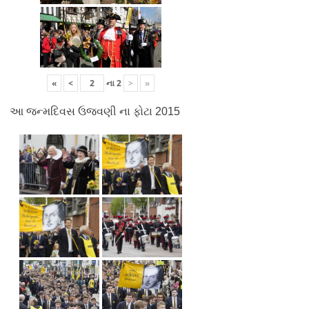
«
<
ના
2
>
»
આ જન્મદિવસ ઉજવણી ના ફોટા 2015