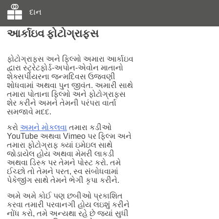
દાન
આર્કાઇવ ફોટોગ્રાફ્સ
ફોટોગ્રાફ્સ અને ફિલ્મો અમારા આર્કાઇવ
દ્વારા સ્ટ્રેટફોર્ડ-અપોન-એવોન માતાનો
શેક્સપીયરના જન્મદિવસ ઉજવણી
શોધવામાં અથવા પુન જીવંત. અમારી સાથે
તમારા પોતાના ફિલ્મો અને ફોટોગ્રાફ્સ
શેર કરીને અમને તેમની પરંપરા વાર્તા
સમજાવે મદદ.
કરો
અમને મોકલવા
તમારા કડીઓ
YouTube અથવા Vimeo પર ફિલ્મ અને
તમારા ફોટોગ્રાફ ક્યાં ઇમેઇલ સાથે
જોડાયેલ હોય અથવા મેમરી લાકડી
અથવા ડિસ્ક પર તેમને પોસ્ટ કરો. તમે
ઈચ્છો તો તેમને પરત, સ્વ સંબોધવામાં
પેકેજીંગ સાથે તેમને ભેગી કૃપા કરીને.
અમે અમે કોઈ પણ છબીઓ પ્રકાશિત
કરવા તમારી પરવાનગી હોય લઇશું કરીને
નોંધ કરો, તમે અન્યથા રહે છે જ્યાં સુધી