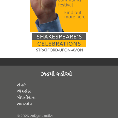
ઝડપી કડીઓ
સંપર્ક
ઍક્સેસ
ગોપનીયતા
સાઇટમેપ
© 2026 સર્વહક સ્વાધીન.