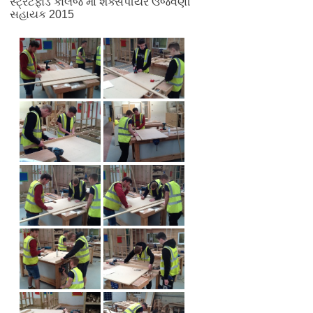
સ્ટ્રેટફોર્ડ કોલેજ માં શેક્સપીયર ઉજવણી
સહાયક 2015