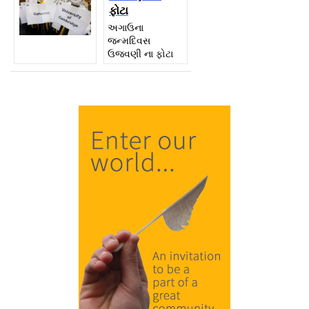
ફોટા
અગાઉના
જન્મદિવસ
ઉજવણી ના ફોટા