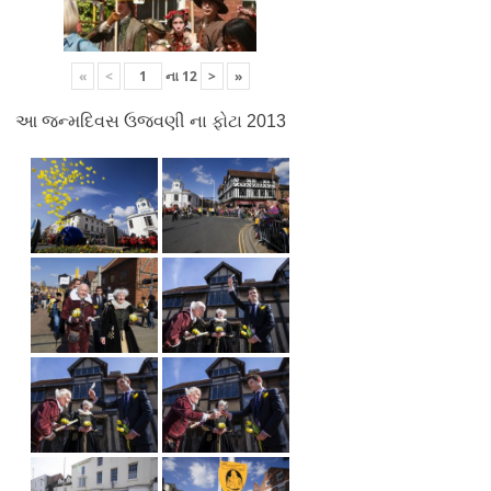
«
<
ના
12
>
»
આ જન્મદિવસ ઉજવણી ના ફોટા 2013