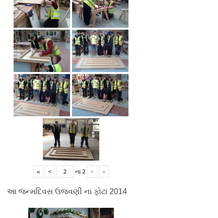
«
<
ના
2
>
»
આ જન્મદિવસ ઉજવણી ના ફોટા 2014