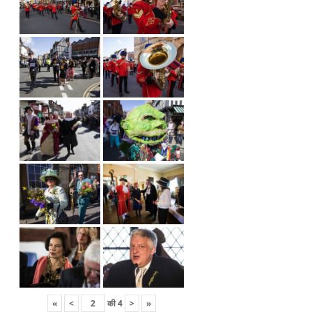
«
<
की
4
>
»