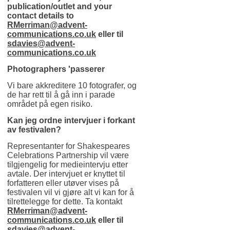
publication/outlet and your
contact details to
RMerriman@advent-
communications.co.uk
eller til
sdavies@advent-
communications.co.uk
Photographers 'passerer
Vi bare akkreditere 10 fotografer, og
de har rett til å gå inn i parade
området på egen risiko.
Kan jeg ordne intervjuer i forkant
av festivalen?
Representanter for Shakespeares
Celebrations Partnership vil være
tilgjengelig for medieintervju etter
avtale. Der intervjuet er knyttet til
forfatteren eller utøver vises på
festivalen vil vi gjøre alt vi kan for å
tilrettelegge for dette. Ta kontakt
RMerriman@advent-
communications.co.uk
eller til
sdavies@advent-