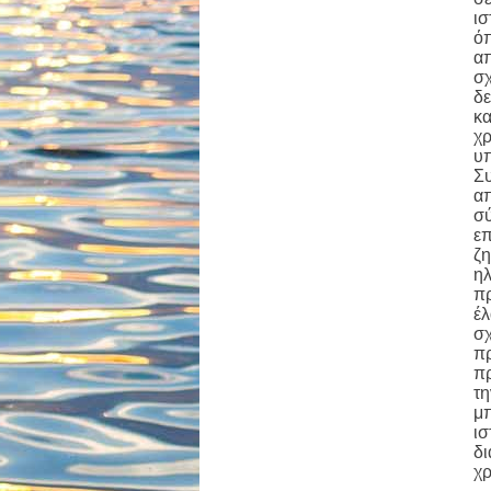
ισ
όπ
απ
σχ
δε
κα
χρ
υπ
Συ
απ
σύ
επ
ζη
ηλ
πρ
έλ
σχ
πρ
πρ
τη
μπ
ισ
δι
χρ