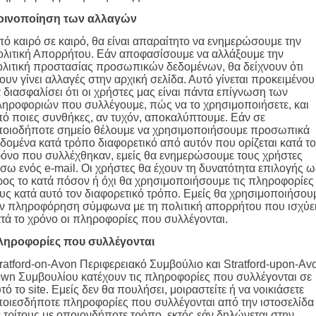
οινοποίηση των αλλαγών
ό καιρό σε καιρό, θα είναι απαραίτητο να ενημερώσουμε την
λιτική Απορρήτου. Εάν αποφασίσουμε να αλλάξουμε την
λιτική προστασίας προσωπικών δεδομένων, θα δείχνουν ότι
ουν γίνει αλλαγές στην αρχική σελίδα. Αυτό γίνεται προκειμένου
 διασφαλίσει ότι οι χρήστες μας είναι πάντα επίγνωση των
ηροφοριών που συλλέγουμε, πώς να το χρησιμοποιήσετε, και
ό ποιες συνθήκες, αν τυχόν, αποκαλύπτουμε. Εάν σε
ποιοδήποτε σημείο θέλουμε να χρησιμοποιήσουμε προσωπικά
δομένα κατά τρόπο διαφορετικό από αυτόν που ορίζεται κατά το
όνο που συλλέχθηκαν, εμείς θα ενημερώσουμε τους χρήστες
σω ενός e-mail. Οι χρήστες θα έχουν τη δυνατότητα επιλογής ω
ος το κατά πόσον ή όχι θα χρησιμοποιήσουμε τις πληροφορίες
υς κατά αυτό τον διαφορετικό τρόπο. Εμείς θα χρησιμοποιήσου
ν πληροφόρηση σύμφωνα με τη πολιτική απορρήτου που ισχύε
τά το χρόνο οι πληροφορίες που συλλέγονται.
ληροφορίες που συλλέγονται
ratford-on-Avon Περιφερειακό Συμβούλιο και Stratford-upon-Av
wn Συμβουλίου κατέχουν τις πληροφορίες που συλλέγονται σε
τό το site. Εμείς δεν θα πουλήσει, μοιραστείτε ή να νοικιάσετε
οιεσδήποτε πληροφορίες που συλλέγονται από την ιστοσελίδα
 τρίτους με οποιονδήποτε τρόπο, εκτός εάν δηλώνεται στην