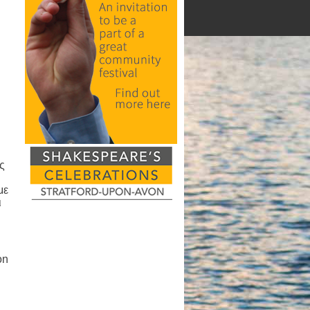
ς
με
ι
on