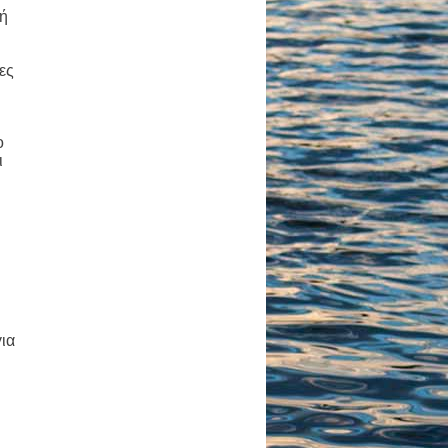
 ή
ες
ο
ι
ια