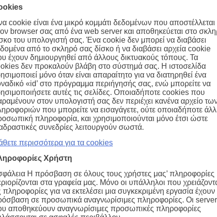
ookies
α cookie είναι ένα μικρό κομμάτι δεδομένων που αποστέλλεται
ον browser σας από ένα web server και αποθηκεύεται στο σκλ
σκο του υπολογιστή σας. Ένα cookie δεν μπορεί να διαβάσει
δομένα από το σκληρό σας δίσκο ή να διαβάσει αρχεία cookie
υ έχουν δημιουργηθεί από άλλους δικτυακούς τόπους. Τα
okies δεν προκαλούν βλάβη στο σύστημά σας. Η ιστοσελίδα
ησιμοποιεί μόνο όταν είναι απαραίτητο για να διατηρηθεί ένα
ναδικό «id’ στο πρόγραμμα περιήγησής σας, ενώ μπορείτε να
ησιμοποιήσετε αυτές τις σελίδες. Οποιαδήποτε cookies που
ραμένουν στον υπολογιστή σας δεν περιέχει κανένα αρχείο τω
ηροφοριών που μπορείτε να εισαγάγετε, ούτε οποιαδήποτε άλ
οσωπική πληροφορία, και χρησιμοποιούνται μόνο έτσι ώστε
αδραστικές συνεδρίες λειτουργούν σωστά.
θετε περισσότερα για τα cookies
ληροφορίες Χρήστη
φάλεια Η πρόσβαση σε όλους τους χρήστες μας’ πληροφορίες
ριορίζονται στα γραφεία μας. Μόνο οι υπάλληλοι που χρειάζοντ
ς πληροφορίες για να εκτελέσει μια συγκεκριμένη εργασία έχουν
όσβαση σε προσωπικά αναγνωρίσιμες πληροφορίες. Οι server
ου αποθηκεύουν αναγνωρίσιμες προσωπικές πληροφορίες