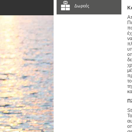
Δωρεές
Κ
Απ
Πο
πο
έχ
να
πλ
υπ
ο
δε
χρ
μέ
πρ
το
τη
κα
Π
St
To
αυ
οπ
σε