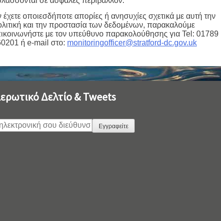
λάσσονται σε ασφαλές περιβάλλον.
 έχετε οποιεσδήποτε απορίες ή ανησυχίες σχετικά με αυτή την
λιτική και την προστασία των δεδομένων, παρακαλούμε
ικοινωνήστε με τον υπεύθυνο παρακολούθησης για Tel: 01789
0201 ή e-mail στο:
monitoringofficer@stratford-dc.gov.uk
ερωτικό Δελτίο & Tweets