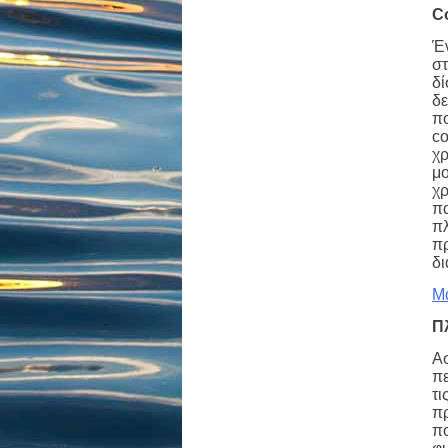
C
Έν
στ
δί
δε
πο
co
χρ
μο
χρ
πα
πλ
πρ
δι
Μά
Π
Ασ
πε
τι
πρ
π