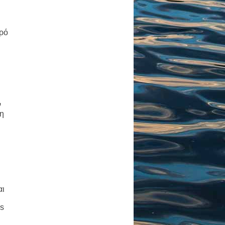
ηρό
ν
λη
αι
s