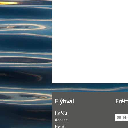
Flýtival
Frét
Hafðu
Access
Næði