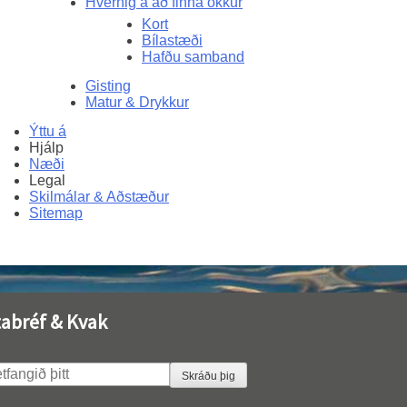
Hvernig á að finna okkur
Kort
Bílastæði
Hafðu samband
Gisting
Matur & Drykkur
Ýttu á
Hjálp
Næði
Legal
Skilmálar & Aðstæður
Sitemap
tabréf & Kvak