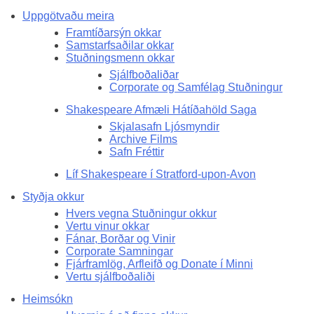
Uppgötvaðu meira
Framtíðarsýn okkar
Samstarfsaðilar okkar
Stuðningsmenn okkar
Sjálfboðaliðar
Corporate og Samfélag Stuðningur
Shakespeare Afmæli Hátíðahöld Saga
Skjalasafn Ljósmyndir
Archive Films
Safn Fréttir
Líf Shakespeare í Stratford-upon-Avon
Styðja okkur
Hvers vegna Stuðningur okkur
Vertu vinur okkar
Fánar, Borðar og Vinir
Corporate Samningar
Fjárframlög, Arfleifð og Donate í Minni
Vertu sjálfboðaliði
Heimsókn