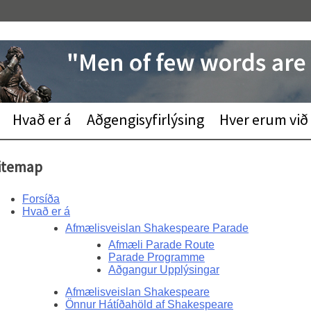
Hvað er á
Aðgengisyfirlýsing
Hver erum við
itemap
Forsíða
Hvað er á
Afmælisveislan Shakespeare Parade
Afmæli Parade Route
Parade Programme
Aðgangur Upplýsingar
Afmælisveislan Shakespeare
Önnur Hátíðahöld af Shakespeare