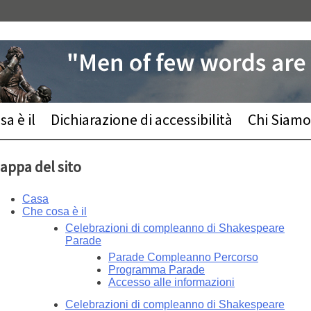
a è il
Dichiarazione di accessibilità
Chi Siamo
appa del sito
Casa
Che cosa è il
Celebrazioni di compleanno di Shakespeare
Parade
Parade Compleanno Percorso
Programma Parade
Accesso alle informazioni
Celebrazioni di compleanno di Shakespeare