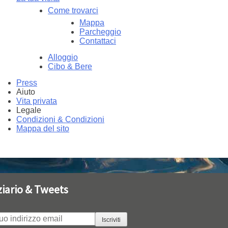
Come trovarci
Mappa
Parcheggio
Contattaci
Alloggio
Cibo & Bere
Press
Aiuto
Vita privata
Legale
Condizioni & Condizioni
Mappa del sito
ziario & Tweets