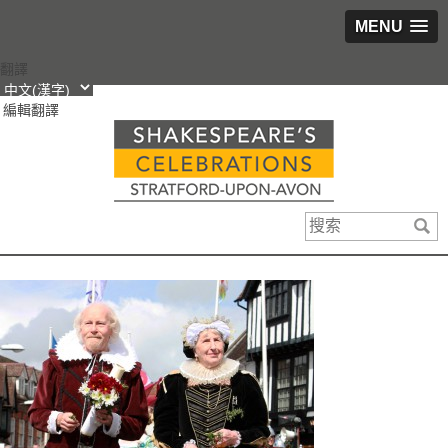
MENU
跳
翻譯
轉
編輯翻譯
到
內
容