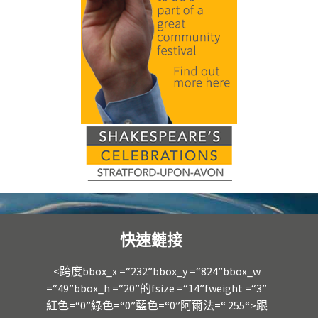
快速鏈接
<跨度bbox_x =“232”bbox_y =“824”bbox_w
=“49”bbox_h =“20”的fsize =“14”fweight =“3”
紅色=“0”綠色=“0”藍色=“0”阿爾法=“ 255“>跟