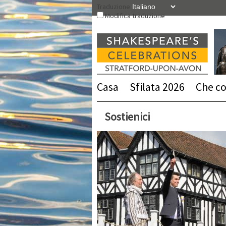
Vai
Traduzione
al
Modifica traduzione
contenuto
Casa
Sfilata 2026
Che cos
Sostienici