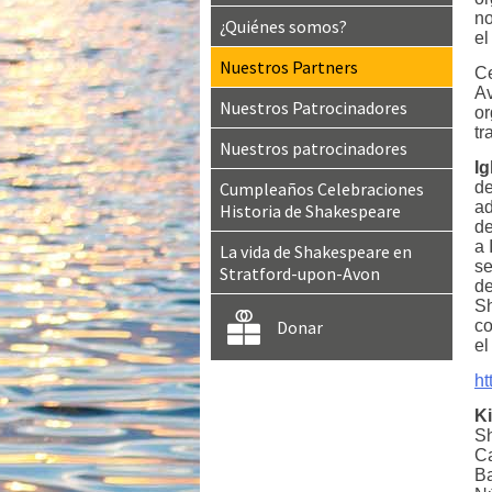
no
¿Quiénes somos?
el
Nuestros Partners
Ce
Av
Nuestros Patrocinadores
or
tr
Nuestros patrocinadores
Ig
Cumpleaños Celebraciones
de
ad
Historia de Shakespeare
de
a 
La vida de Shakespeare en
se
Stratford-upon-Avon
de
Sh
Donar
co
el
ht
K
Sh
Ca
Ba