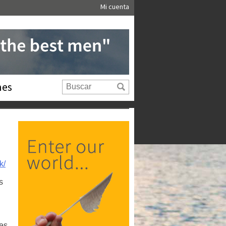
Mi cuenta
nes
k/
s
tes