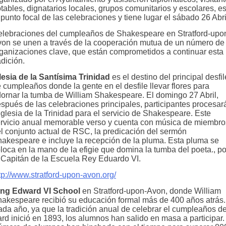
tables, dignatarios locales, grupos comunitarios y escolares, e
 punto focal de las celebraciones y tiene lugar el sábado 26 Abri
lebraciones del cumpleaños de Shakespeare en Stratford-upo
on se unen a través de la cooperación mutua de un número de
ganizaciones clave, que están comprometidos a continuar esta
adición.
lesia de la Santísima Trinidad
es el destino del principal desfil
 cumpleaños donde la gente en el desfile llevar flores para
ornar la tumba de William Shakespeare. El domingo 27 Abril,
spués de las celebraciones principales, participantes procesar
Iglesia de la Trinidad para el servicio de Shakespeare. Este
rvicio anual memorable verso y cuenta con música de miembro
l conjunto actual de RSC, la predicación del sermón
akespeare e incluye la recepción de la pluma. Esta pluma se
loca en la mano de la efigie que domina la tumba del poeta., po
 Capitán de la Escuela Rey Eduardo VI.
tp://www.stratford-upon-avon.org/
ing Edward VI School
en Stratford-upon-Avon, donde William
akespeare recibió su educación formal más de 400 años atrás.
da año, ya que la tradición anual de celebrar el cumpleaños de
rd inició en 1893, los alumnos han salido en masa a participar.