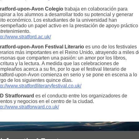
tratford-upon-Avon Colegio
trabaja en colaboración para
spirar a los alumnos a desarrollar todo su potencial y generar
ito económico. Los estudiantes de la universidad han
sempeñado un papel activo en la prestación de apoyo práctico
tretenimiento.
tp://www.stratford.ac.uk/
ratford-upon-Avon Festival Literario
es uno de los festivales
terarios más importantes en el Reino Unido, atrayendo a miles d
rsonas que comparten una pasión: un amor por los libros,
critura y la lectura.
A medida que las celebraciones de
mpleaños acerca a su fin, por lo que el festival literario de
ratford-upon-Avon comienza en serio y se pone en escena a lo
rgo de los siguientes quince días.
tp://www.stratfordliteraryfestival.co.uk/
D Stratforward
es el conducto entre los organizadores de
entos y negocios en el centro de la ciudad.
tp://www.stratforward.co.uk/