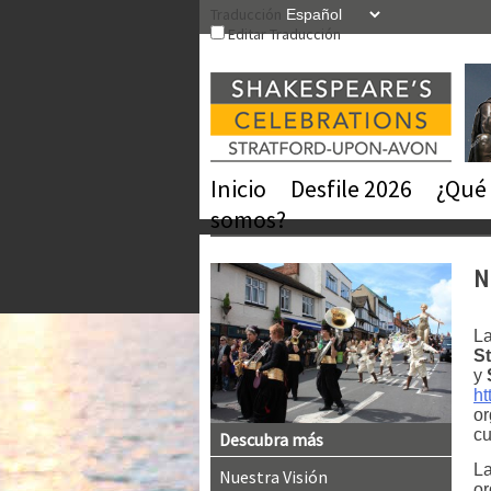
Saltear
Traducción
el
Editar Traducción
contenido
Inicio
Desfile 2026
¿Qué 
somos?
N
La
S
y
ht
or
c
Descubra más
La
Nuestra Visión
or