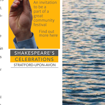
s
l.
n-
e
án
s
r
l