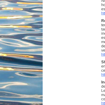
Nú
ho
es
ht
R
te
ta
in
es
mo
de
ve
ht
S
en
ce
ht
In
de
Le
ma
co
ht