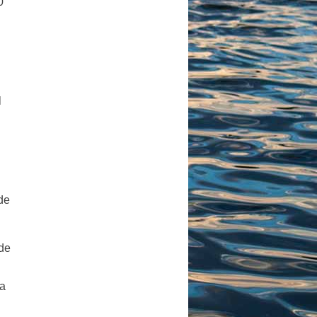
0
l
de
 de
la