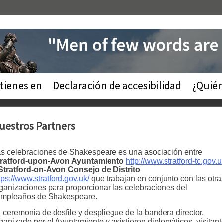
tienes en
Declaración de accesibilidad
¿Quié
uestros Partners
s celebraciones de Shakespeare es una asociación entre
tratford-upon-Avon Ayuntamiento
http://www.stratford-tc.gov.u
Stratford-on-Avon Consejo de Distrito
tps://www.stratford.gov.uk/
que trabajan en conjunto con las otra
ganizaciones para proporcionar las celebraciones del
umpleaños de Shakespeare.
 ceremonia de desfile y despliegue de la bandera director,
ganizado por el Ayuntamiento y asistieron diplomáticos, visitan