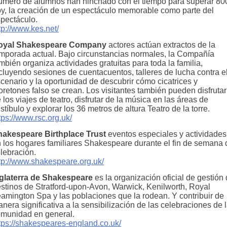
mero de alumnos han hinchado con el tiempo para superar 80
y, la creación de un espectáculo memorable como parte del
pectáculo.
tp://www.kes.net/
oyal Shakespeare Company
actores actúan extractos de la
mporada actual. Bajo circunstancias normales, la Compañía
mbién organiza actividades gratuitas para toda la familia,
cluyendo sesiones de cuentacuentos, talleres de lucha contra e
cenario y la oportunidad de descubrir cómo cicatrices y
retones falso se crean. Los visitantes también pueden disfrutar
 los viajes de teatro, disfrutar de la música en las áreas de
stíbulo y explorar los 36 metros de altura Teatro de la torre.
tps://www.rsc.org.uk/
hakespeare Birthplace Trust
eventos especiales y actividades
 los hogares familiares Shakespeare durante el fin de semana 
lebración.
tp://www.shakespeare.org.uk/
glaterra de Shakespeare
es la organización oficial de gestión
stinos de Stratford-upon-Avon, Warwick, Kenilworth, Royal
amington Spa y las poblaciones que la rodean. Y contribuir de
nera significativa a la sensibilización de las celebraciones de 
munidad en general.
tps://shakespeares-england.co.uk/