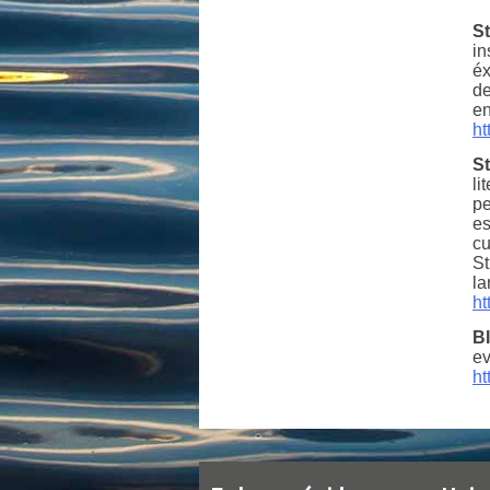
S
in
éx
de
en
ht
St
li
pe
es
cu
St
la
ht
BI
ev
ht