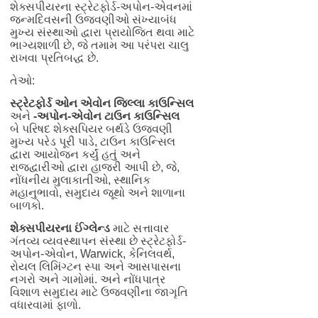
શેક્સપીયરના
સ્ટ્રેટફોર્ડ-અપોન-એવનમાં
જન્મદિવસની ઉજવણીઓ સંખ્યાબંધ
મુખ્ય સંસ્થાઓ દ્વારા પ્રાયોજિત થવા માટે
ભાગ્યશાળી છે, જે તમામ આ પરંપરા ચાલુ
રાખવા પ્રતિબદ્ધ છે.
તેઓ:
સ્ટ્રેટફોર્ડ ઓન એવોન જિલ્લા કાઉન્સિલ
અને
-અપોન-એવોન ટાઉન કાઉન્સિલ
બે પરિષદ શેક્સપિયર બર્થડે ઉજવણી
મુખ્ય પરેડ પૂરી પાડે, ટાઉન કાઉન્સિલ
દ્વારા આયોજન કર્યું હતું અને
રાજદ્વારીઓ દ્વારા હાજરી આપી છે, જે,
નોંધનીય મુલાકાતીઓ, સ્થાનિક
મહાનુભાવો, સમુદાય જૂથો અને શાળાના
બાળકો.
શેક્સપીયરના ઈંગ્લેન્ડ
માટે સત્તાવાર
ગંતવ્ય વ્યવસ્થાપન સંસ્થા છે સ્ટ્રેટફોર્ડ-
અપોન-એવોન, Warwick, કેનિલવર્થ,
રોયલ લિમિંગ્ટન સ્પા અને આસપાસના
નગરો અને ગામોમાં. અને નોંધપાત્ર
વિશાળ સમુદાય માટે ઉજવણીના જાગૃતિ
વધારવામાં ફાળો.