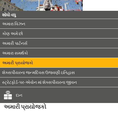
શોધો વધુ
અમારા વિઝન
કોણ અમે છો
અમારી પાર્ટનર્સ
અમારા સમર્થકો
અમારી પ્રાયોજકો
શેક્સપીયરના જન્મદિવસ ઉજવણી ઇતિહાસ
સ્ટ્રેટફોર્ડ-પર-એવોન માં શેક્સપીયરના જીવન
દાન
અમારી પ્રાયોજકો