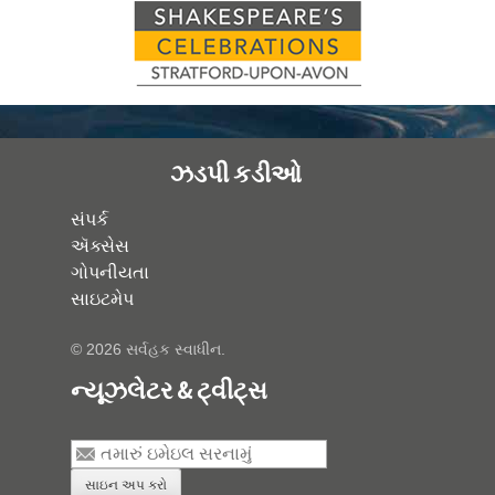
ઝડપી કડીઓ
સંપર્ક
ઍક્સેસ
ગોપનીયતા
સાઇટમેપ
© 2026 સર્વહક સ્વાધીન.
ન્યૂઝલેટર & ટ્વીટ્સ