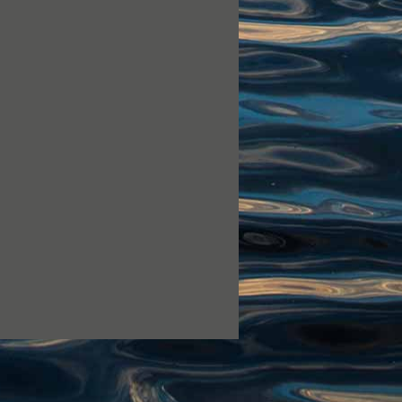
یلے
نگ
"225"
لفا
25
"
واد
ر
ائیں