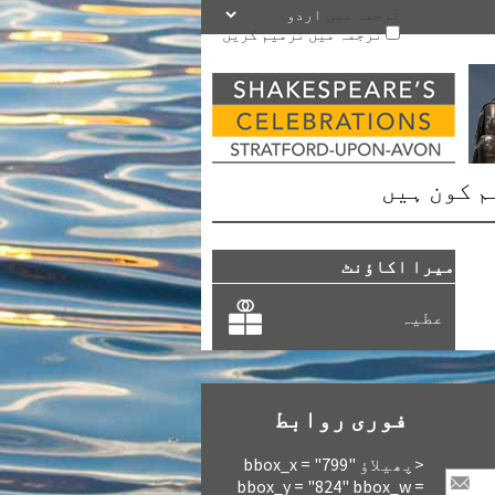
ترجمہ میں
ترجمہ میں ترمیم کریں
م کون ہیں
میرا اکاؤنٹ
عطیہ
فوری روابط
<پھیلاؤ bbox_x = "799"
bbox_y = "824" bbox_w =