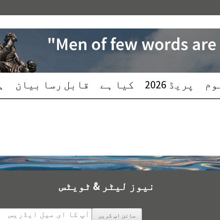
وم
پریڈ 2026
کیا ہے
قابل رسا بیان
ہ
نیوز لیٹر & ٹویٹس