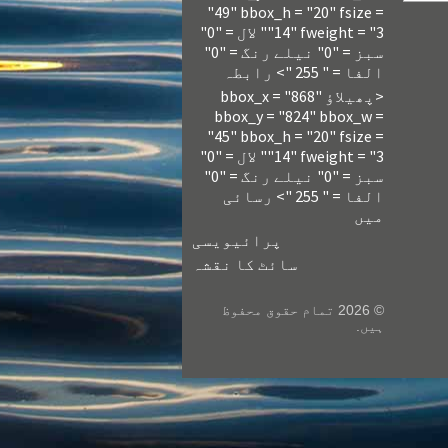
"49" bbox_h = "20" fsize =
"14" fweight = "3" لال = "0"
سبز = "0" نیلے رنگ = "0"
الفا = " 255 "> رابطہ
<پھیلاؤ bbox_x = "868"
bbox_y = "824" bbox_w =
"45" bbox_h = "20" fsize =
"14" fweight = "3" لال = "0"
سبز = "0" نیلے رنگ = "0"
الفا = " 255 "> رسائی
میں
پرائیویسی
سائٹ کا نقشہ
© 2026 تمام حقوق محفوظ
ہیں.