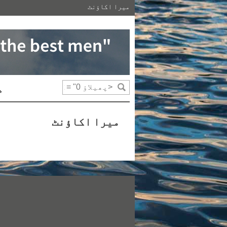
پھیلاؤ
میرا اکاؤنٹ
bbox_
"0
bbox_
"0
bbox_
ہ
"1425
bbox_
"900
میرا اکاؤنٹ
fsiz
"16
fweigh
"3"
رخ
"65"
بز
"105"