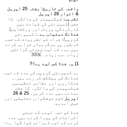
واقعہ کی تاریخ: ہفتہ 25 اپریل
& اتوار 26 اپریل
تقریب:
شیکسپیئر کی سالگرہ کا
جشن (کمیونٹی کی قیادت میں
کارکردگی, پریڈ, اور ورکشاپس)
فنڈنگ ​​دستیاب ہے۔:
کمیونٹی
گروپس/افراد کو تقریبات کے حصے
کے طور پر سرگرمیاں فراہم کرنے
میں مدد کے لیے چھوٹی گرانٹس
زیادہ سے زیادہ £300
1) یہ فنڈ کس لیے ہے؟?
ہم کمیونٹی گروپس کی مدد کے لیے
فنڈنگ ​​کی پیشکش کر رہے ہیں۔,
فنکاروں, اور مقامی تنظیمیں
شیکسپیئر کی سالگرہ کا جشن
منانے میں مدد کریں۔
25 & 26
اپریل
کچھ خوشگوار, تخلیقی, اور
خوش آمدید.
فنڈ کو حصہ لینے کے عملی
اخراجات کو پورا کرنے میں مدد
کرنے کے لیے ڈیزائن کیا گیا ہے -