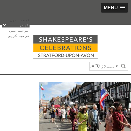
MENU
پھیلاؤ
ترجمہ میں
bbox_
ترجمہ میں
"0
ترمیم کریں
bbox_
"0
bbox_
"1425
bbox_
"900
fsiz
"16
fweigh
"3"
رخ
"65"