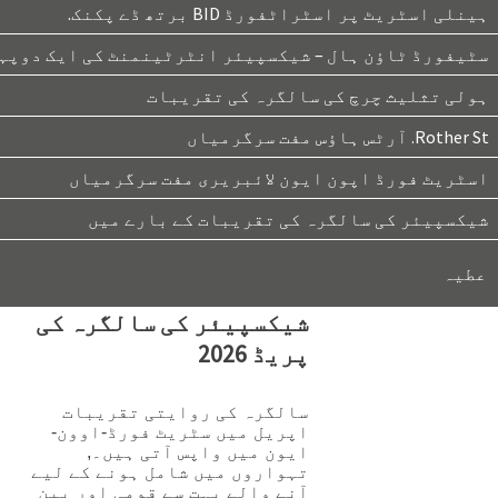
ہینلی اسٹریٹ پر اسٹراٹفورڈ BID برتھ ڈے پکنک.
سٹیفورڈ ٹاؤن ہال – شیکسپیئر انٹرٹینمنٹ کی ایک دوپہ
ہولی تثلیث چرچ کی سالگرہ کی تقریبات
Rother St. آرٹس ہاؤس مفت سرگرمیاں
اسٹریٹ فورڈ اپون ایون لائبریری مفت سرگرمیاں
شیکسپیئر کی سالگرہ کی تقریبات کے بارے میں
عطیہ
شیکسپیئر کی سالگرہ کی
پریڈ 2026
سالگرہ کی روایتی تقریبات
اپریل میں سٹریٹ فورڈ-اوون-
ایون میں واپس آتی ہیں۔,
تہواروں میں شامل ہونے کے لیے
آنے والے بہت سے قومی اور بین