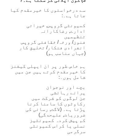
3) کون اپلائی کر سکتا ہے۔?
سے درخواستوں کا خیرمقدم کیا
جاتا ہے۔:
کمیونٹی گروپس, خیراتی
ادارے, رضاکارانہ
تنظیمیں
فنون/ ورثہ/ ثقافتی گروپس
انفرادی فنکار/ تخلیق کار
(جہاں مناسب ہو)
ہم خاص طور پر ان ایپلی کیشنز
کا خیرمقدم کرتے ہیں جن میں
شامل ہوں۔:
بچے اور نوجوان
پرانے رہائشی
جن لوگوں کو شرکت میں
رکاوٹوں کا سامنا کرنا
پڑتا ہے۔ (لاگت, رسائی کی
ضروریات, علیحدگی)
کم پیش کردہ کمیونٹیز
نسلی یا کراس کمیونٹی
سرگرمی