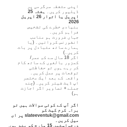
اپنی متفقہ سرگرمی پر
ڈیلیور کریں۔
ہفتہ 25
اپریل یا اتوار 26 اپریل
2026
بنیادی خطرے کی تشخیص
فراہم کریں۔
جہاں ضرورت ہو مناسب
انشورنس کروائیں۔ (یا
ہمارے ساتھ متبادل پر بات
کریں۔)
اگر 18 سال سے کم عمر/
کمزور بالغوں کے ساتھ کام
کر رہے ہوں تو حفاظتی
توقعات پر عمل کریں۔
واقعہ کے بعد ایک مختصر
اپ ڈیٹ شیئر کریں۔ (چند
جملے + تصاویر اگر اجازت
ہو)
اگر آپ کے کوئی سوالات ہیں تو
براہ کرم کیٹ کو
slateeventuk@gmail.com پر ای
میل کریں۔
درخواستیں 15 مارچ کو بند ہوں