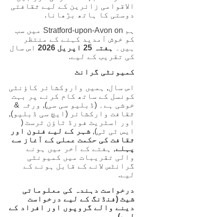
الاقوامی زائرین کے لیے ثقافتی
دوستی کا ہاتھ بڑھانا.
ہم Stratford-upon-Avon on میں سب
کو خوش آمدید کہنے کے منتظر
ہیں۔
ہفتہ 25 اپریل 2026
اس سال
کی تقریب کے لیے.
کمیونٹی گرانٹ
اس سال, ہمیں واروکشائر کاؤنٹی
کونسل کے ساتھ کام کرنے پر بہت
خوشی ہے۔ (ڈبلیو سی سی), ورثہ &
ثقافت وارکشائر (ایچ سی ڈبلیو),
اور اسٹریٹ فورڈ ٹاؤن ٹرسٹ (
ایس ٹی ٹی),
شہر کے لیے فنون اور
ثقافت کی حکمت عملی کے آغاز سے
پہلے
, ہفتے کے آخر میں ہونے
والی تقریبات میں کمیونٹی
گرانٹس لانے کے قابل ہونے کے
لیے.
درخواست دہندہ کی معلوماتی
شیٹ (فنڈنگ ​​کے لیے درخواست
دینے والے گروپوں اور افراد کے
لیے)