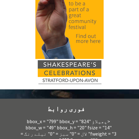
فوری روابط
<پھیلاؤ bbox_x = "799" bbox_y = "824"
bbox_w = "49" bbox_h = "20" fsize = "14"
fweight = "3" لال = "0" سبز = "0" نیلے رنگ =