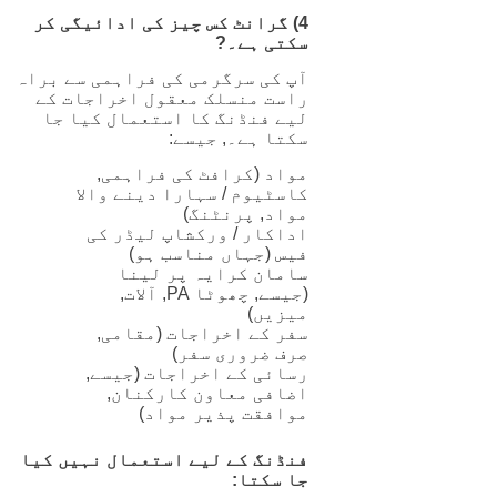
4) گرانٹ کس چیز کی ادائیگی کر
سکتی ہے۔?
آپ کی سرگرمی کی فراہمی سے براہ
راست منسلک معقول اخراجات کے
لیے فنڈنگ ​​کا استعمال کیا جا
سکتا ہے۔, جیسے:
مواد (کرافٹ کی فراہمی,
کاسٹیوم / سہارا دینے والا
مواد, پرنٹنگ)
اداکار / ورکشاپ لیڈر کی
فیس (جہاں مناسب ہو)
سامان کرایہ پر لینا
(جیسے, چھوٹا PA, آلات,
میزیں)
سفر کے اخراجات (مقامی,
صرف ضروری سفر)
رسائی کے اخراجات (جیسے,
اضافی معاون کارکنان,
موافقت پذیر مواد)
فنڈنگ ​​کے لیے استعمال نہیں کیا
جا سکتا: