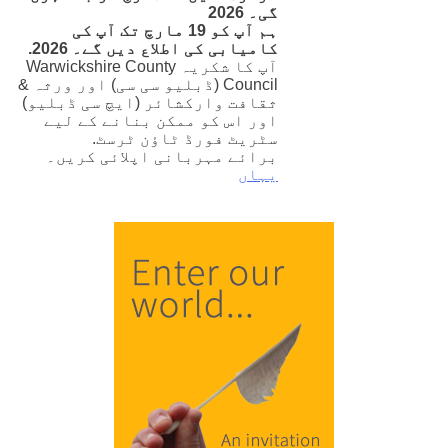
گی۔ 2026
ہم آپ کو 19 مارچ تک آپ کی
کامیابی کی اطلاع دیں گے۔ 2026.
آپ کا شکریہ
Warwickshire County
Council (ڈبلیو سی سی) اور ورثہ &
ثقافت وارکشائر (ایچ سی ڈبلیو)
اور اس کو ممکن بنانے کے لیے
سٹریٹ فورڈ ٹاؤن ٹرسٹ.
برائے مہربانی اپلائی کریں۔
یہاں