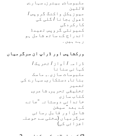
ملبوسات, بینرز, سہارے,
لالٹین
میوزیکل واکنگ گروپس /
ڈھول بجانا / گلی کی
کارکردگی
کمیونٹی گروپس تھیمڈ
اندراج کے ساتھ شامل ہو
رہے ہیں۔
ورکشاپس اور ڈراپ ان سرگرمیاں
ڈرامہ / آواز / تحریک /
کہانی سنانا
ملبوسات سازی۔, ماسک
بنانا, دستکاری, سہارے کی
تعمیر
تخلیقی تحریر, شاعری,
کتاب سازی
خاندانی دوستانہ "جانے
کے بعد" سیشن
شامل اور قابل رسائی
سرگرمیاں (سختی سے حوصلہ
افزائی کی)