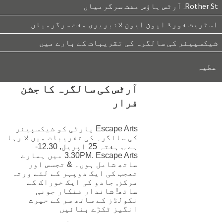
Rother St. آرٹس ہاؤس مفت سرگرمیاں
اسٹریٹ فورڈ اپون ایون لائبریری مفت سرگرمیاں
شیکسپیئر کی سالگرہ کی تقریبات کے بارے میں
عطیہ
آرٹس کی سالگرہ کا جشن
فرار
Escape Arts پارٹی کو شیکسپیئر
کی سالگرہ کی تقریبات میں لا رہا
ہے۔, ہفتہ 25 اپریل, 12.30-
3.30PM. Escape Arts میں ہمارے
ساتھ شامل ہوں۔ & تجسس اور
تعجب کی ایک دوپہر کے لئے ورثہ
مرکز, جادو کی ایک خوراک کے
ساتھ! شاندار فنکار جونی
نکولڈز کے ساتھ سر کے حیرت
انگیز ٹکڑے بنائیں