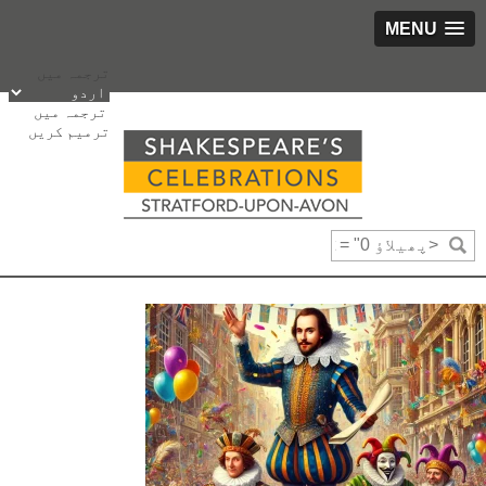
MENU
پھیلاؤ
ترجمہ میں
bbox_
ترجمہ میں
"0
ترمیم کریں
bbox_
"0
bbox_
"1425
bbox_
"900
fsiz
"16
fweigh
"3"
رخ
"65"