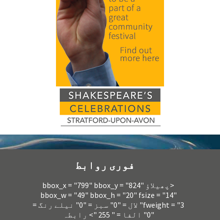
فوری روابط
<پھیلاؤ bbox_x = "799" bbox_y = "824"
bbox_w = "49" bbox_h = "20" fsize = "14"
fweight = "3" لال = "0" سبز = "0" نیلے رنگ =
"0" الفا = " 255 "> رابطہ